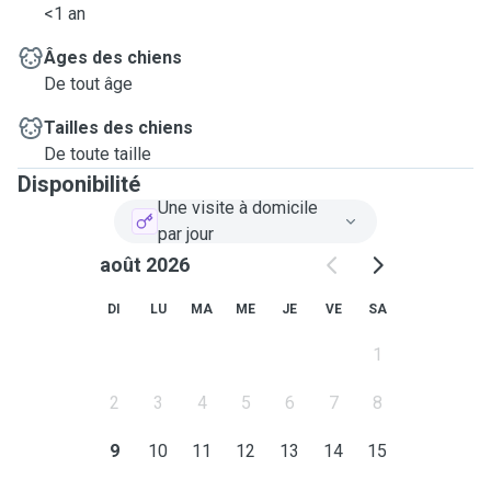
<1 an
Je propose exclusivement les visites à votre domicile ou
Âges des chiens
les promenades. Je ne peux pas recevoir d'animaux à la
De tout âge
maison, car mon chat n'est pas familier avec leur présence.
Tailles des chiens
De toute taille
N'hésitez pas à m'écrire pour toute question, à bientôt!
Disponibilité
Une visite à domicile
par jour
août 2026
DI
LU
MA
ME
JE
VE
SA
1
2
3
4
5
6
7
8
9
10
11
12
13
14
15