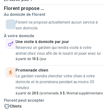
connaître vos adorables bêtes 🥰.
Florent propose ...
Au domicile de Florent
En tant que gardien je m'efforcerai d'offrir les soins et
moments de bonheur pour votre animal. Je peux me
Florent ne propose actuellement aucun service à
déplacer dans mon quartier (Ahuntsic) mais je peux aussi
son domicile.
m'éloigner si besoin.
À votre domicile
Une visite à domicile par jour
Services offerts :
Réservez un gardien qui rendra visite à votre
- Promenade de 30 min à 1h à votre chien en fonction de
animal chez vous afin de le nourrir et jouer avec lui
son profil.
à partir de
15 $
/jour
- Visite à domicile 30min à 1h également. -
Nettoyage de litière / nourriture / câlins etc..
Promenade chien
Le gardien viendra chercher votre chien à votre
Je peux envoyer des photos après la promenade ou lors
domicile et le promènera pendant au moins 30
de la visite.
minutes
à partir de
20 $
/promenade,
5 $
/Animal supplémentaire
N'hésitez pas à me contacter pour plus d'informations et
Florent peut accepter
nous pouvons aussi céduler une rencontre entre nous et
Chiots
vos animaux.