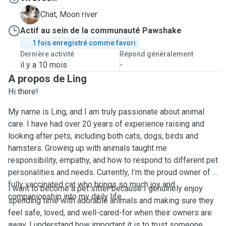
M
Chat, Moon river
Actif au sein de la communauté Pawshake
1 fois enregistré comme favori
Dernière activité
Répond généralement
il y a 10 mois
-
A propos de Ling
Hi there!
My name is Ling, and I am truly passionate about animal
care. I have had over 20 years of experience raising and
looking after pets, including both cats, dogs, birds and
hamsters. Growing up with animals taught me
responsibility, empathy, and how to respond to different pet
personalities and needs. Currently, I’m the proud owner of a
fully vaccinated cat who brings so much joy and
I want to become a pet sitter because I genuinely enjoy
companionship into my daily life.
spending time with adorable animals and making sure they
feel safe, loved, and well-cared-for when their owners are
away. I understand how important it is to trust someone