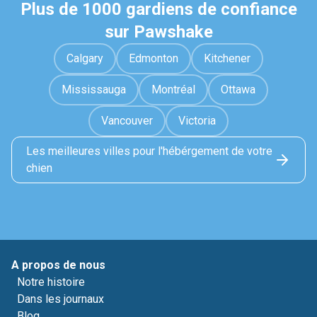
Plus de 1000 gardiens de confiance
sur Pawshake
Calgary
Edmonton
Kitchener
Mississauga
Montréal
Ottawa
Vancouver
Victoria
Les meilleures villes pour l'hébérgement de votre
chien
A propos de nous
Notre histoire
Dans les journaux
Blog