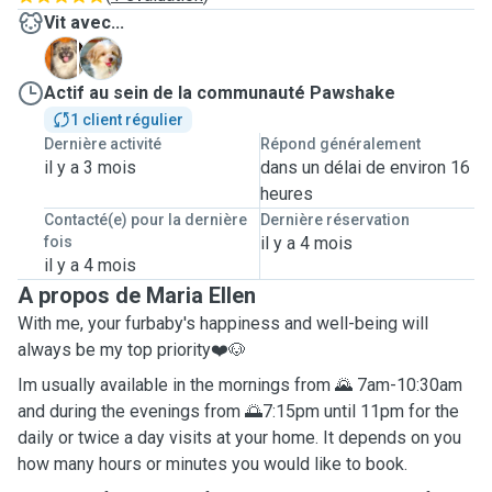
Vit avec...
D
Z
Actif au sein de la communauté Pawshake
1 client régulier
Dernière activité
Répond généralement
il y a 3 mois
dans un délai de environ 16
heures
Contacté(e) pour la dernière
Dernière réservation
fois
il y a 4 mois
il y a 4 mois
A propos de Maria Ellen
With me, your furbaby's happiness and well-being will
always be my top priority❤️🐶
Im usually available in the mornings from 🌄 7am-10:30am
and during the evenings from 🌅7:15pm until 11pm for the
daily or twice a day visits at your home. It depends on you
how many hours or minutes you would like to book.