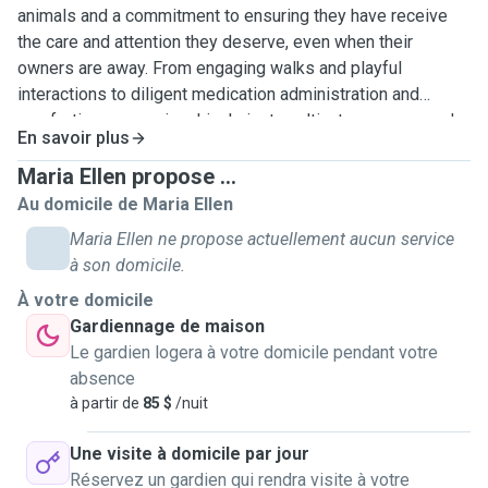
animals and a commitment to ensuring they have receive
the care and attention they deserve, even when their
owners are away. From engaging walks and playful
interactions to diligent medication administration and
comforting companionship, I aim to cultivate a secure and
En savoir plus
nurturing atmosphere for all entrusted pets. Rest assured,
your cherished furbaby will be embraced as family, offering
Maria Ellen propose ...
you tranquility during your time apart. 😍🥰
Au domicile de Maria Ellen
Maria Ellen ne propose actuellement aucun service
à son domicile.
À votre domicile
Gardiennage de maison
Le gardien logera à votre domicile pendant votre
absence
à partir de
85 $
/nuit
Une visite à domicile par jour
Réservez un gardien qui rendra visite à votre