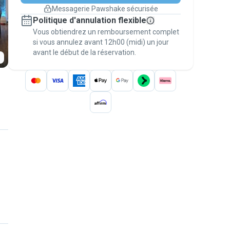
changement de programme.
Messagerie Pawshake sécurisée
Réservations couvertes par
Politique d'annulation flexible
nos garanties
Vous obtiendrez un remboursement complet
Gardez tout sur Pawshake (du premier
message au paiement) pour bénéficier de la
si vous annulez avant 12h00 (midi) un jour
avant le début de la réservation.
Garantie Pawshake
.