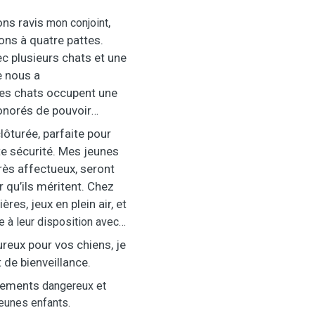
ons ravis
,
mon conjoint
ns à quatre pattes.
ec plusieurs chats et une
e nous a
les chats occupent une
onorés de pouvoir
ôturée, parfaite pour
te sécurité. Mes jeunes
rès affectueux, seront
ur qu’ils méritent. Chez
es, jeux en plein air, et
e
à leur
disposition
avec
reux pour vos chiens, je
 de bienveillance.
tements
dangereux et
eunes enfants.