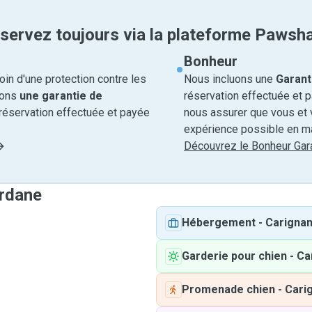
servez toujours via la plateforme Pawsh
Bonheur
in d'une protection contre les
Nous incluons une
Garant
rons
une garantie de
réservation effectuée et 
réservation effectuée et payée
nous assurer que vous et v
expérience possible en ma
Découvrez le Bonheur Gara
ordane
Hébergement
-
Carigna
Garderie pour chien
-
Ca
Promenade chien
-
Cari