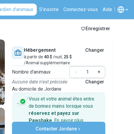
ardien d'animaux
S'inscrire
Connectez-vous
Aide
Enregistrer
Hébergement
Changer
à partir de
40 $
/nuit,
25 $
/Animal supplémentaire
Nombre d'animaux
-
+
Aucune date n'est précisée
Changer
Au domicile de Jordane
Vous et votre animal êtes entre
de bonnes mains lorsque vous
réservez et payez sur
Pawshake
.
En savoir plus
Paiements sécurisés
Contacter Jordane
Assistance en cas de