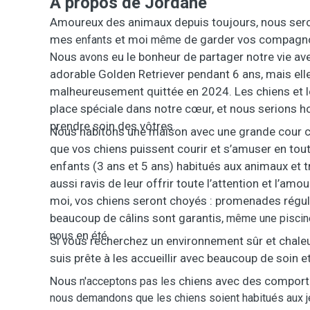
A propos de Jordane
Amoureux des animaux depuis toujours, nous ser
mes
et moi
de garder vos compagno
enfants
même
Nous
eu le bonheur de partager notre vie av
avons
adorable Golden Retriever pendant 6 ans, mais ell
malheureusement quittée
en 2024. Les chiens et 
place spéciale dans notre cœur, et nous serions h
prendre soin des vôtres.
Nous habitons une maison avec une grande cour cl
que vos chiens puissent courir et s’amuser en tou
enfants (3 ans et 5 ans) habitués aux animaux et t
aussi ravis de leur offrir toute l’attention et l’amo
moi, vos chiens seront choyés : promenades régulièr
beaucoup de câlins sont garantis,
même une
piscin
en
.
nous
été
Si vous recherchez un environnement sûr et chaleu
suis prête à les accueillir avec beaucoup de soin et
Nous
chiens avec des compor
n'acceptons
pas
les
nous demandons que les chiens soient habitués aux j