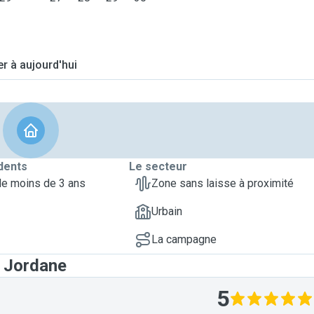
er à aujourd'hui
dents
Le secteur
de moins de 3 ans
Zone sans laisse à proximité
Urbain
La campagne
t Jordane
5