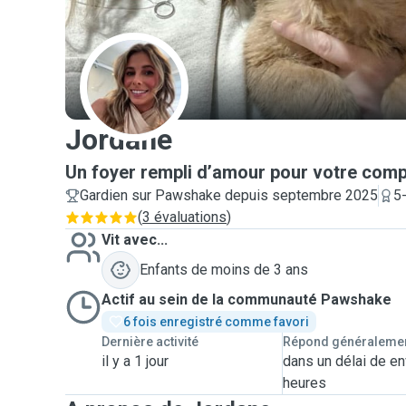
J
Jordane
Un foyer rempli d’amour pour votre com
Gardien sur Pawshake depuis septembre 2025
5
(
3 évaluations
)
Vit avec...
Enfants de moins de 3 ans
Actif au sein de la communauté Pawshake
6 fois enregistré comme favori
Dernière activité
Répond généraleme
il y a 1 jour
dans un délai de en
heures