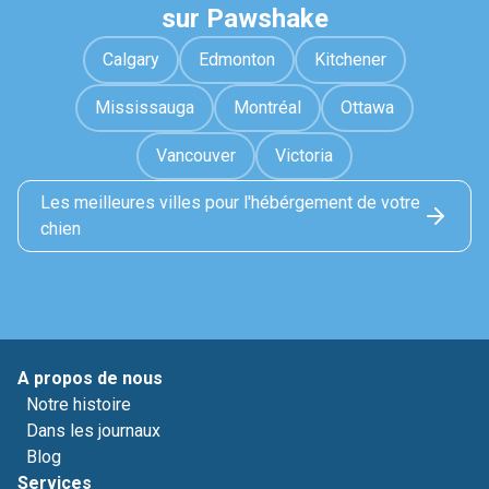
sur Pawshake
Calgary
Edmonton
Kitchener
Mississauga
Montréal
Ottawa
Vancouver
Victoria
Les meilleures villes pour l'hébérgement de votre
chien
A propos de nous
Notre histoire
Dans les journaux
Blog
Services