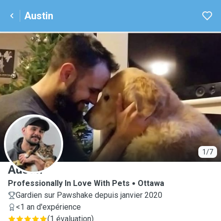
Austin
A
1/7
Austin
Professionally In Love With Pets
Ottawa
Gardien sur Pawshake depuis janvier 2020
<1 an d'expérience
(
1 évaluation
)