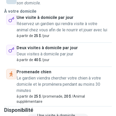
son domicile.
safer and secure to focus my attention on keeping one dog
À votre domicile
safe and ensuring they have the most fun and exercise! I'm
Une visite à domicile par jour
happy to meet beforehand and discuss specifics and let
Réservez un gardien qui rendra visite à votre
your pets sniff me up and see if I pass their test!
animal chez vous afin de le nourrir et jouer avec lui
à partir de
25 $
/jour
Deux visites à domicile par jour
Deux visites à domicile par jour
à partir de
40 $
/jour
Promenade chien
Le gardien viendra chercher votre chien à votre
domicile et le promènera pendant au moins 30
minutes
à partir de
25 $
/promenade,
20 $
/Animal
supplémentaire
Disponibilité
Une visite à domicile