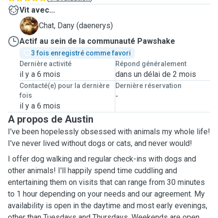
Vit avec...
D
Chat, Dany (daenerys)
Actif au sein de la communauté Pawshake
3 fois enregistré comme favori
Dernière activité
Répond généralement
il y a 6 mois
dans un délai de 2 mois
Contacté(e) pour la dernière
Dernière réservation
fois
-
il y a 6 mois
A propos de Austin
I've been hopelessly obsessed with animals my whole life!
I've never lived without dogs or cats, and never would!
I offer dog walking and regular check-ins with dogs and
other animals! I'll happily spend time cuddling and
entertaining them on visits that can range from 30 minutes
to 1 hour depending on your needs and our agreement. My
availability is open in the daytime and most early evenings,
other than Tuesdays and Thursdays. Weekends are open