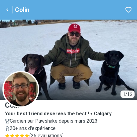
Colin
C
1/16
Colin
Your best friend deserves the best !
Calgary
Gardien sur Pawshake depuis mars 2023
20+ ans d'expérience
(
26 évaluations
)