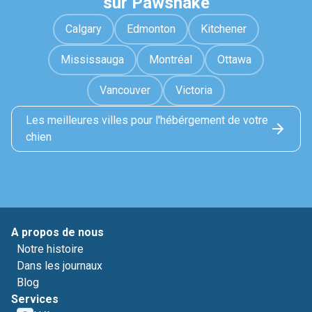
sur Pawshake
Calgary
Edmonton
Kitchener
Mississauga
Montréal
Ottawa
Vancouver
Victoria
Les meilleures villes pour l'hébérgement de votre
chien
A propos de nous
Notre histoire
Dans les journaux
Blog
Services