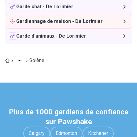
Garde chat
-
De Lorimier
Gardiennage de maison
-
De Lorimier
Garde d'animaux
-
De Lorimier
Solène
Plus de 1000 gardiens de confiance
sur Pawshake
Calgary
Edmonton
Kitchener