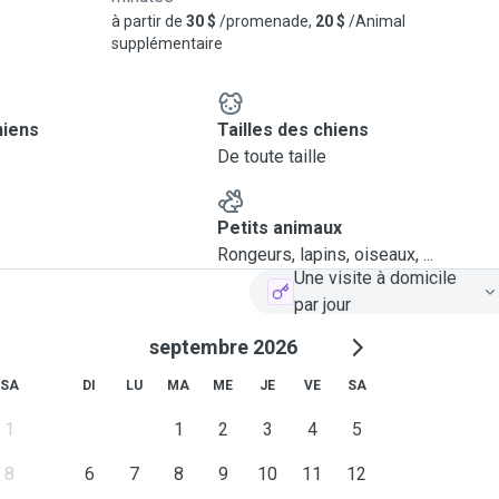
à partir de
30 $
/promenade,
20 $
/Animal
supplémentaire
hiens
Tailles des chiens
De toute taille
Petits animaux
Rongeurs, lapins, oiseaux, ...
Une visite à domicile
par jour
septembre 2026
SA
DI
LU
MA
ME
JE
VE
SA
1
1
2
3
4
5
8
6
7
8
9
10
11
12