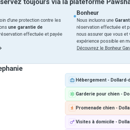
servez toujours via la plateforme Pawsh
Bonheur
in d'une protection contre les
Nous incluons une
Garant
rons
une garantie de
réservation effectuée et 
réservation effectuée et payée
nous assurer que vous et v
expérience possible en ma
Découvrez le Bonheur Gara
tephanie
Hébergement
-
Dollard
Garderie pour chien
-
Do
Promenade chien
-
Doll
Visites à domicile
-
Doll