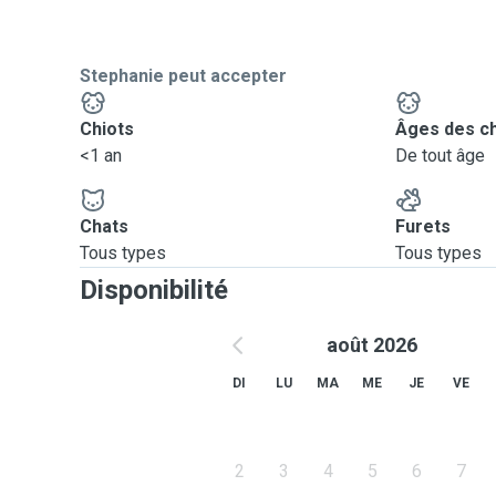
Stephanie peut accepter
Chiots
Âges des c
<1 an
De tout âge
Chats
Furets
Tous types
Tous types
Disponibilité
août 2026
DI
LU
MA
ME
JE
VE
2
3
4
5
6
7