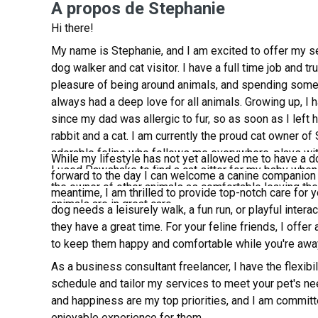
A propos de Stephanie
Hi there!
My name is Stephanie, and I am excited to offer my s
dog walker and cat visitor. I have a full time job and tru
pleasure of being around animals, and spending some 
always had a deep love for all animals. Growing up, I 
since my dad was allergic to fur, so as soon as I left
rabbit and a cat. I am currently the proud cat owner of 
adorable feline who follows me everywhere, plays wi
While my lifestyle has not yet allowed me to have a d
I used Pawshake to find a cat sitter for my baby when
forward to the day I can welcome a canine companion in
the owner of other animals as comfortable leaving th
meantime, I am thrilled to provide top-notch care for 
animals are in great care.
dog needs a leisurely walk, a fun run, or playful intera
they have a great time. For your feline friends, I offer 
to keep them happy and comfortable while you're awa
As a business consultant freelancer, I have the flexib
schedule and tailor my services to meet your pet's ne
and happiness are my top priorities, and I am committ
enjoyable experience for them.