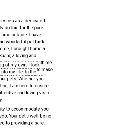
ervices as a dedicated
ly do this for the pure
time outside. I have
had wonderful pet birds
 home, I brought home a
Sushi, a loving and
th me, and sleeps with me.
og of my own, I look
 I travel, and hope to make
to my life. In the
eir home knowing their
your pets. Whether your
ction, I am here to ensure
attentive and loving visits
y.
ility to accommodate your
eds. Your pet’s well-being
ed to providing a safe,