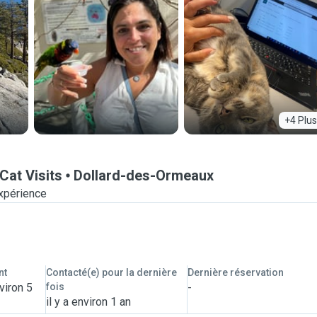
+4 Plus
Cat Visits
Dollard-des-Ormeaux
xpérience
nt
Contacté(e) pour la dernière
Dernière réservation
viron 5
fois
-
il y a environ 1 an