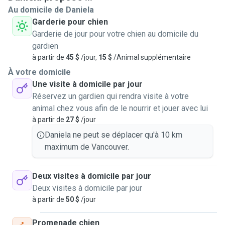
Au domicile de Daniela
~Due to a spine injury , I can only walk medium and small
poop bags, toys, bed, are provided.
Garderie pour chien
dogs. ~Please provide the poop bags and leash. ~Let me
Garderie de jour pour votre chien au domicile du
know if there is an area your pet prefers and I'll take them
~CAT: they will have a space for them with their litter, water,
gardien
there! *The one hour walk would be charged as 2 dog
food, scratcher, away from my own animals if needed.
à partir de
45 $
/jour,
15 $
/Animal supplémentaire
walks. For all my services, I provide pictures and videos of
your pets and I'm easily reachable. I can also take an Uber
Ask me any questions or concerns about the services
À votre domicile
to bring your pet to a vet in case of emergency.
anytime!
Une visite à domicile par jour
Daycare and boarding:
Réservez un gardien qui rendra visite à votre
animal chez vous afin de le nourrir et jouer avec lui
à partir de
27 $
/jour
Daniela ne peut se déplacer qu'à 10 km
maximum de Vancouver.
Deux visites à domicile par jour
Deux visites à domicile par jour
à partir de
50 $
/jour
Promenade chien