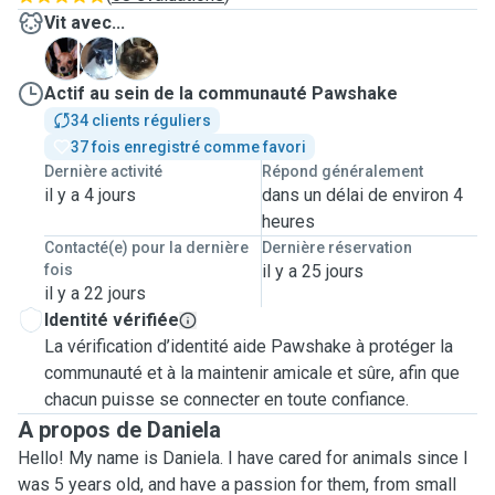
Vit avec...
B
M
M
Actif au sein de la communauté Pawshake
34 clients réguliers
37 fois enregistré comme favori
Dernière activité
Répond généralement
il y a 4 jours
dans un délai de environ 4
heures
Contacté(e) pour la dernière
Dernière réservation
fois
il y a 25 jours
il y a 22 jours
Identité vérifiée
La vérification d’identité aide Pawshake à protéger la
communauté et à la maintenir amicale et sûre, afin que
chacun puisse se connecter en toute confiance.
A propos de Daniela
Hello! My name is Daniela. I have cared for animals since I
was 5 years old, and have a passion for them, from small