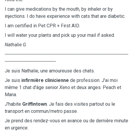
I can give medications by the mouth, by inhaler or by
injections. I do have experience with cats that are diabetic.
I am certified in Pet CPR + First AID.
I will water your plants and pick up your mail if asked.
Nathalie G
--------------------------------------------------------------------------------------------------------
-------------------------------------------
Je suis Nathalie, une amoureuse des chats.
Je suis
infirmière clinicienne
de profession. J'ai moi
même 1 chat d'âge senior
Xeno
et deux anges: Peach et
Mana.
J'habite
Griffintown
. Je fais des visites partout ou le
transport en commun/metro passe.
Je prend des rendez-vous en avance ou de dernière minute
en urgence.