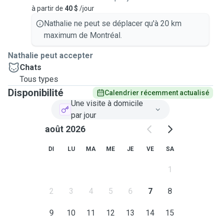
à partir de
40 $
/jour
Nathalie ne peut se déplacer qu'à 20 km
maximum de Montréal.
Nathalie peut accepter
Chats
Tous types
Disponibilité
Calendrier récemment actualisé
Une visite à domicile
par jour
août 2026
DI
LU
MA
ME
JE
VE
SA
1
2
3
4
5
6
7
8
9
10
11
12
13
14
15