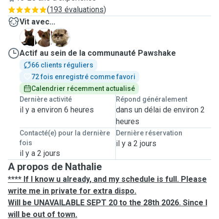
(
193 évaluations
)
Vit avec...
M
P
X
Actif au sein de la communauté Pawshake
66 clients réguliers
72 fois enregistré comme favori
Calendrier récemment actualisé
Dernière activité
Répond généralement
il y a environ 6 heures
dans un délai de environ 2
heures
Contacté(e) pour la dernière
Dernière réservation
fois
il y a 2 jours
il y a 2 jours
A propos de Nathalie
**** If I know u already, and my schedule is full. Please
write me in private for extra dispo.
Will be UNAVAILABLE SEPT 20 to the 28th 2026. Since I
will be out of town.