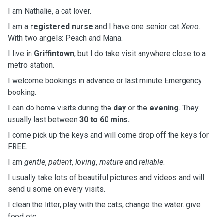
I am Nathalie, a cat lover.
I am a
registered nurse
and I have one senior cat
Xeno
.
With two angels: Peach and Mana.
I live in
Griffintown
; but I do take visit anywhere close to a
metro station.
I welcome bookings in advance or last minute Emergency
booking.
I can do home visits during the
day
or the
evening
. They
usually last between
30 to 60 mins.
I come pick up the keys and will come drop off the keys for
FREE.
I am
gentle
,
patient
,
loving
,
mature
and
reliable
.
I usually take lots of beautiful pictures and videos and will
send u some on every visits.
I clean the litter, play with the cats, change the water. give
food etc.