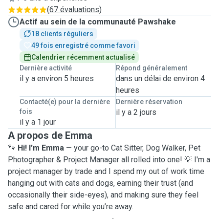
(
67 évaluations
)
Actif au sein de la communauté Pawshake
18 clients réguliers
49 fois enregistré comme favori
Calendrier récemment actualisé
Dernière activité
Répond généralement
il y a environ 5 heures
dans un délai de environ 4
heures
Contacté(e) pour la dernière
Dernière réservation
fois
il y a 2 jours
il y a 1 jour
A propos de Emma
🐾
Hi! I’m Emma
— your go-to Cat Sitter, Dog Walker, Pet
Photographer & Project Manager all rolled into one! 💡 I'm a
project manager by trade and I spend my out of work time
hanging out with cats and dogs, earning their trust (and
occasionally their side-eyes), and making sure they feel
safe and cared for while you’re away.