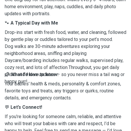
home environment, play, naps, cuddles, and daily photo
updates with portraits.
🐾
A Typical Day with Me
Drop-ins start with fresh food, water, and cleaning, followed
by gentle play or cuddles tailored to your pet’s mood.
Dog walks are 30-minute adventures exploring your
neighborhood areas, sniffing and playing
Daycare/boarding includes regular walks, supervised play,
cozy rest, and lots of affection.Throughout, you get daily
photo and video updates — so you never miss a tail wag or
📋
What I’d love to know:
happy purr!
Your babies' health & meds, personality & comfort zones,
favorite toys and treats, any triggers or quirks, routine
details, and emergency contacts.
💬
Let’s Connect!
If you’re looking for someone calm, reliable, and attentive
who will treat your babies with care and respect, I’d be
happy to help. Feel free to send me a message — I’d love