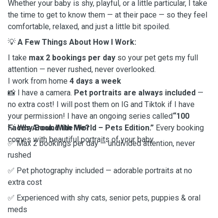
Whether your baby is shy, playful, or a little particular, I take
the time to get to know them — at their pace — so they feel
comfortable, relaxed, and just a little bit spoiled.
💡
A Few Things About How I Work:
I take
max 2 bookings per day
so your pet gets my full
attention — never rushed, never overlooked.
I work from home
4 days a week
📸 I have a camera.
Pet portraits are always included
—
no extra cost! I will post them on IG and Tiktok if I have
your permission! I have an ongoing series called
“100
Faces Around the World – Pets Edition.”
💡
Why Book With Me?
Every booking
comes with beautiful portraits of your baby.
✅ Max 2 bookings per day — undivided attention, never
rushed
✅ Pet photography included — adorable portraits at no
extra cost
✅ Experienced with shy cats, senior pets, puppies & oral
meds