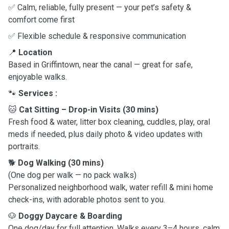
✅ Calm, reliable, fully present — your pet’s safety &
comfort come first
✅ Flexible schedule & responsive communication
📍
Location
Based in Griffintown, near the canal — great for safe,
enjoyable walks.
🐾
Services :
🐱
Cat Sitting – Drop-in Visits (30 mins)
Fresh food & water, litter box cleaning, cuddles, play, oral
meds if needed, plus daily photo & video updates with
portraits.
🐕
Dog Walking (30 mins)
(One dog per walk — no pack walks)
Personalized neighborhood walk, water refill & mini home
check-ins, with adorable photos sent to you.
🐶
Doggy Daycare & Boarding
One dog/day for full attention. Walks every 3–4 hours, calm