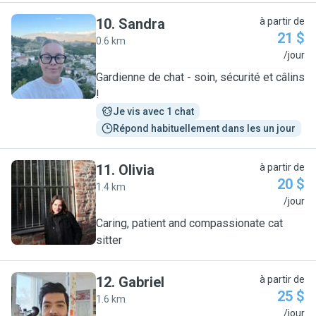
10
.
Sandra
à partir de
21 $
0.6 km
S
/jour
Gardienne de chat - soin, sécurité et câlins
!
Je vis avec 1 chat
Répond habituellement dans les un jour
11
.
Olivia
à partir de
20 $
1.4 km
O
/jour
Caring, patient and compassionate cat
sitter
12
.
Gabriel
à partir de
25 $
1.6 km
G
/jour