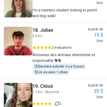
L
/jour
I’m a masters student looking to petsit
and dog-walk!
18
.
Julian
à partir de
15 $
0.4 km
J
/jour
2 évaluations
Amoureux des animaux attentionné et
responsable 🐕🐈
Dernière activité: il y a 9 jours
Je vis avec 1 chien
19
.
Chloé
à partir de
25 $
1.7 km - Montréal
C
/jour
2