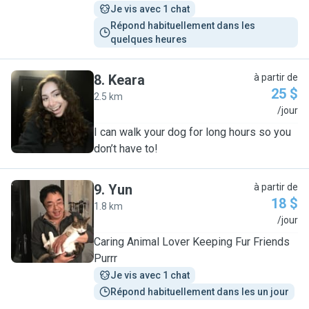
Je vis avec 1 chat
Répond habituellement dans les 
quelques heures
8
.
Keara
à partir de
25 $
2.5 km
K
/jour
I can walk your dog for long hours so you
don’t have to!
9
.
Yun
à partir de
18 $
1.8 km
Y
/jour
Caring Animal Lover Keeping Fur Friends
Purrr
Je vis avec 1 chat
Répond habituellement dans les un jour