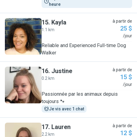
heure
15
.
Kayla
à partir de
25 $
1.1 km
K
/jour
Reliable and Experienced Full-time Dog
Walker
16
.
Justine
à partir de
15 $
0.2 km
J
/jour
Passionnée par les animaux depuis
toujours 🐾
Je vis avec 1 chat
17
.
Lauren
à partir de
12 $
2.2 km