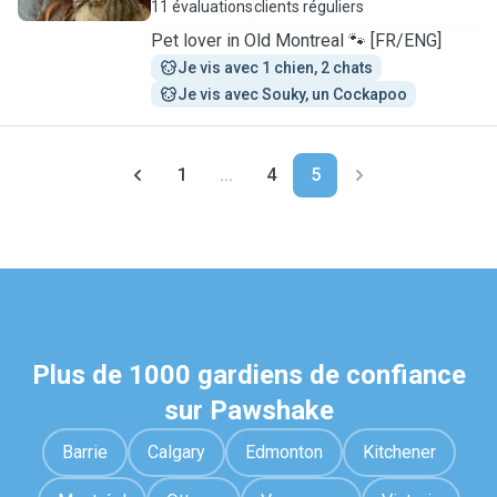
11 évaluations
clients réguliers
Pet lover in Old Montreal 🐾 [FR/ENG]
Je vis avec 1 chien, 2 chats
Je vis avec Souky, un Cockapoo
1
...
4
5
Plus de 1000 gardiens de confiance
sur Pawshake
Barrie
Calgary
Edmonton
Kitchener