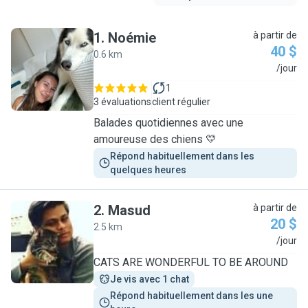
1
.
Noémie
à partir de
40 $
0.6 km
N
/jour
1
3 évaluations
client régulier
Balades quotidiennes avec une
amoureuse des chiens 💛
Répond habituellement dans les 
quelques heures
2
.
Masud
à partir de
20 $
2.5 km
M
/jour
CATS ARE WONDERFUL TO BE AROUND
Je vis avec 1 chat
Répond habituellement dans les une 