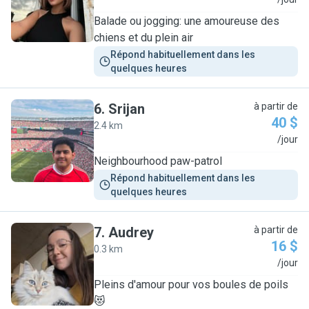
L
Balade ou jogging: une amoureuse des
chiens et du plein air
Répond habituellement dans les 
quelques heures
6
.
Srijan
à partir de
40 $
2.4 km
S
/jour
Neighbourhood paw-patrol
Répond habituellement dans les 
quelques heures
7
.
Audrey
à partir de
16 $
0.3 km
A
/jour
Pleins d'amour pour vos boules de poils
😻