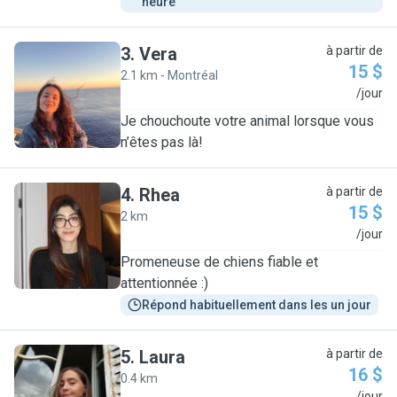
heure
3
.
Vera
à partir de
15 $
2.1 km - Montréal
V
/jour
Je chouchoute votre animal lorsque vous
n’êtes pas là!
4
.
Rhea
à partir de
15 $
2 km
R
/jour
Promeneuse de chiens fiable et
attentionnée :)
Répond habituellement dans les un jour
5
.
Laura
à partir de
16 $
0.4 km
/jour