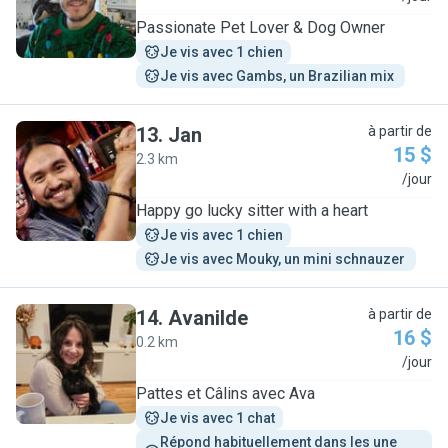
Passionate Pet Lover & Dog Owner
Je vis avec 1 chien
Je vis avec Gambs, un Brazilian mix 
13
.
Jan
à partir de
15 $
2.3 km
J
/jour
Happy go lucky sitter with a heart
Je vis avec 1 chien
Je vis avec Mouky, un mini schnauzer 
14
.
Avanilde
à partir de
16 $
0.2 km
A
/jour
Pattes et Câlins avec Ava
Je vis avec 1 chat
Répond habituellement dans les une 