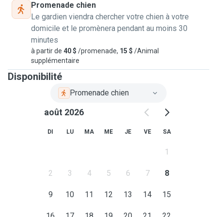
all times. Do get in touch with me if I can be of any help!
Promenade chien
Please note that I'm not a professional trainer- I'm just a
Le gardien viendra chercher votre chien à votre
person who loves the company of animals and will be
domicile et le promènera pendant au moins 30
happy to help look after them!
minutes
à partir de
40 $
/promenade,
15 $
/Animal
supplémentaire
Disponibilité
Promenade chien
août 2026
DI
LU
MA
ME
JE
VE
SA
1
2
3
4
5
6
7
8
9
10
11
12
13
14
15
16
17
18
19
20
21
22