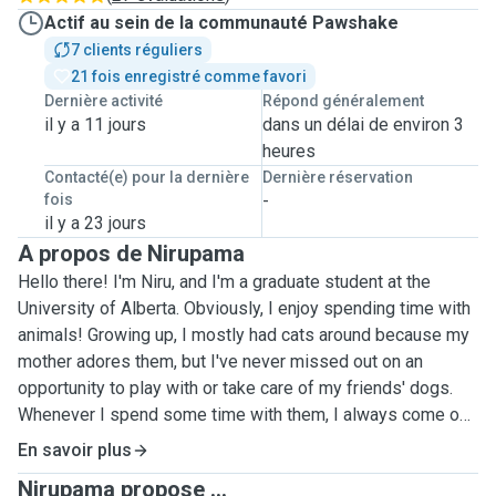
Actif au sein de la communauté Pawshake
7 clients réguliers
21 fois enregistré comme favori
Dernière activité
Répond généralement
il y a 11 jours
dans un délai de environ 3
heures
Contacté(e) pour la dernière
Dernière réservation
fois
-
il y a 23 jours
A propos de Nirupama
Hello there! I'm Niru, and I'm a graduate student at the
University of Alberta. Obviously, I enjoy spending time with
animals! Growing up, I mostly had cats around because my
mother adores them, but I've never missed out on an
opportunity to play with or take care of my friends' dogs.
Whenever I spend some time with them, I always come out
feeling a little happier, and that's the main reason I'm here. I
En savoir plus
have classes for a few hours on a few days of the week,
Nirupama propose ...
but whenever I'm available, I would love to offer your pets