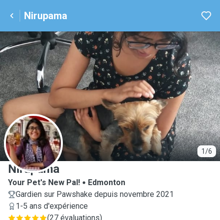
Nirupama
N
1/6
Nirupama
Your Pet's New Pal!
Edmonton
Gardien sur Pawshake depuis novembre 2021
1-5 ans d'expérience
(
27 évaluations
)