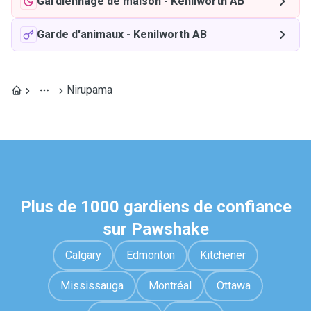
Gardiennage de maison
-
Kenilworth AB
Garde d'animaux
-
Kenilworth AB
Nirupama
Plus de 1000 gardiens de confiance
sur Pawshake
Calgary
Edmonton
Kitchener
Mississauga
Montréal
Ottawa