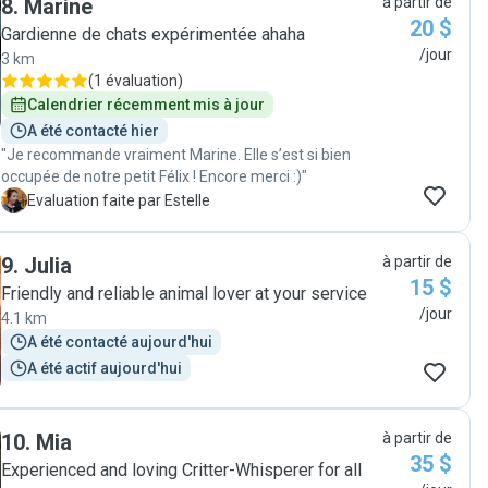
8
.
Marine
à partir de
20 $
Gardienne de chats expérimentée ahaha
/jour
3 km
(
1 évaluation
)
Calendrier récemment mis à jour
A été contacté hier
"Je recommande vraiment Marine. Elle s’est si bien
occupée de notre petit Félix ! Encore merci :)"
E
Evaluation faite par Estelle
9
.
Julia
à partir de
15 $
Friendly and reliable animal lover at your service
/jour
4.1 km
A été contacté aujourd'hui
A été actif aujourd'hui
10
.
Mia
à partir de
35 $
Experienced and loving Critter-Whisperer for all