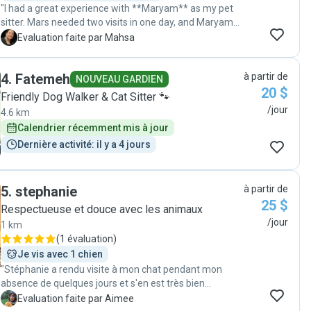
"I had a great experience with **Maryam** as my pet
sitter. Mars needed two visits in one day, and Maryam
handled everything with so much care and
M
Evaluation faite par Mahsa
responsibility. She was very attentive, followed all
instructions perfectly, and made sure Mars felt
4
.
Fatemeh
à partir de
comfortable and calm. I really appreciated the updates
NOUVEAU GARDIEN
20 $
and the genuine love she showed toward him. It gave
Friendly Dog Walker & Cat Sitter 🐾
me real peace of mind knowing Mars was in such good
/jour
4.6 km
hands. I would absolutely recommend Maryam and will
Calendrier récemment mis à jour
definitely book with her again. "
Dernière activité: il y a 4 jours
5
.
stephanie
à partir de
25 $
Respectueuse et douce avec les animaux
/jour
1 km
(
1 évaluation
)
Je vis avec 1 chien
"Stéphanie a rendu visite à mon chat pendant mon
absence de quelques jours et s'en est très bien
occupée. Elle m'a envoyé des nouvelles tous les jours et
A
Evaluation faite par Aimee