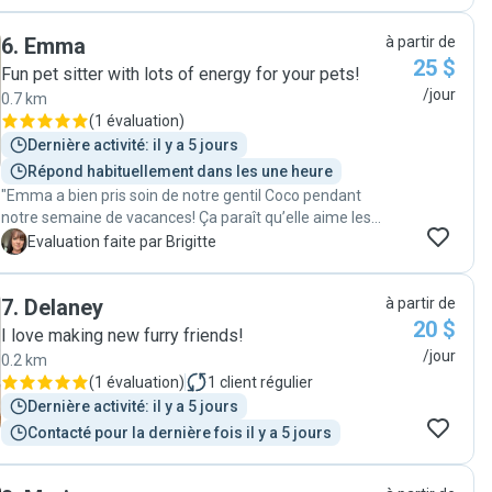
je savais que mon chat était entre de bonnes mains. "
6
.
Emma
à partir de
25 $
Fun pet sitter with lots of energy for your pets!
/jour
0.7 km
(
1 évaluation
)
Dernière activité: il y a 5 jours
Répond habituellement dans les une heure
"Emma a bien pris soin de notre gentil Coco pendant
notre semaine de vacances! Ça paraît qu’elle aime les
chats! Nous la recommandons. "
B
Evaluation faite par Brigitte
7
.
Delaney
à partir de
20 $
I love making new furry friends!
/jour
0.2 km
(
1 évaluation
)
1
client régulier
Dernière activité: il y a 5 jours
Contacté pour la dernière fois il y a 5 jours