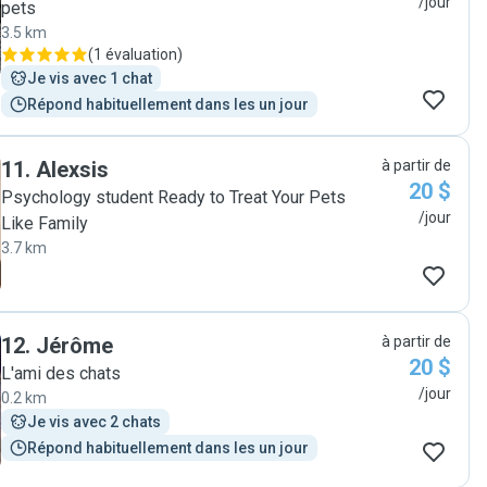
/jour
pets
3.5 km
(
1 évaluation
)
Je vis avec 1 chat
Répond habituellement dans les un jour
11
.
Alexsis
à partir de
20 $
Psychology student Ready to Treat Your Pets
/jour
Like Family
3.7 km
12
.
Jérôme
à partir de
20 $
L'ami des chats
/jour
0.2 km
Je vis avec 2 chats
Répond habituellement dans les un jour