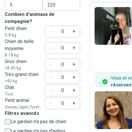
Combien d’animaux de
compagnie?
A
Petit chien
-
+
0-8 kg
Chien de taille
-
+
moyenne
8-18 kg
Gros chien
-
+
18-45 kg
Très grand chien
-
+
Vous et v
+45 kg
réservez
Chat
-
+
Tout
Petit animal
-
+
Oiseau, lapin, furet...
M
Filtres avancés
Le gardien n'a pas de chien
Le gardien n'a pas d'autres