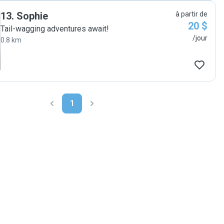
13
.
Sophie
à partir de
20 $
Tail-wagging adventures await!
/jour
0.8 km
1