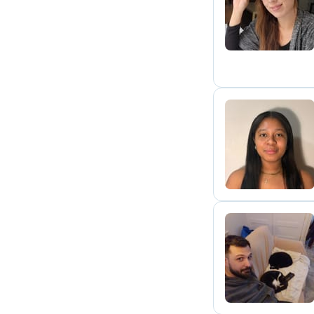
M
A
J