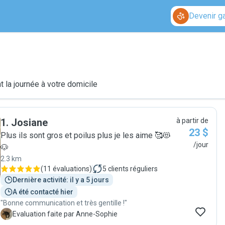
Devenir g
 la journée à votre domicile
1
.
Josiane
à partir de
23 $
Plus ils sont gros et poilus plus je les aime 🥰😻
/jour
🐶
2.3 km
(
11 évaluations
)
5
clients réguliers
Dernière activité: il y a 5 jours
A été contacté hier
"Bonne communication et très gentille !"
A
Evaluation faite par Anne-Sophie