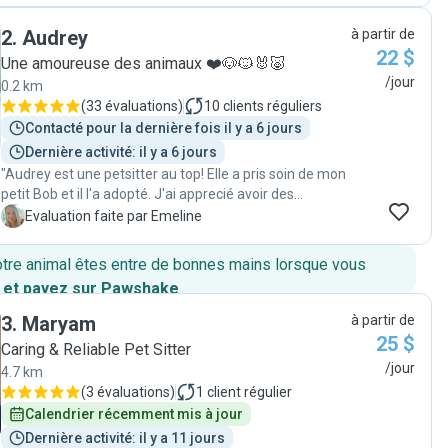
2
.
Audrey
à partir de
22 $
Une amoureuse des animaux ❤️🐶🐱🐰🐷
/jour
0.2 km
(
33 évaluations
)
10
clients réguliers
Contacté pour la dernière fois il y a 6 jours
Dernière activité: il y a 6 jours
"Audrey est une petsitter au top! Elle a pris soin de mon
petit Bob et il l'a adopté. J'ai apprecié avoir des
nouvelles tous les jours, accompagnées de photos
E
Evaluation faite par Emeline
et/ou vidéos. "
otre animal êtes entre de bonnes mains lorsque vous
 et payez sur Pawshake
.
3
.
Maryam
à partir de
25 $
Caring & Reliable Pet Sitter
/jour
4.7 km
(
3 évaluations
)
1
client régulier
Calendrier récemment mis à jour
Dernière activité: il y a 11 jours