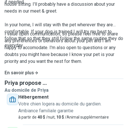
if needed.
house sitting. I'll probably have a discussion about your
needs in our meet & greet.
In your home, I will stay with the pet wherever they are
comfortable. If your dog is trained I will try my best to
I value open communication, so please feel free to share
follow that so that they still follow the same routine they do
any preferences or behaviors about your pet and I am
everyday
happy to accomodate. I'm also open to questions or any
doubts you might have because I know your pet is your
priority and you want the nest for them.
En savoir plus
Priya propose ...
Au domicile de Priya
Hébergement
Votre chien logera au domicile du gardien.
Ambiance familiale garantie
à partir de
40 $
/nuit,
10 $
/Animal supplémentaire