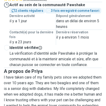
Actif au sein de la communauté Pawshake
2 clients réguliers
3 fois enregistré comme favori
Dernière activité
Répond généralement
il y a 1 jour
dans un délai de environ 5
heures
Contacté(e) pour la dernière
Dernière réservation
fois
il y a environ 1 mois
il y a 23 jours
Identité vérifiée
La vérification d’identité aide Pawshake à protéger la
communauté et à la maintenir amicale et sûre, afin que
chacun puisse se connecter en toute confiance.
A propos de Priya
I have taken care of my family pets since we adopted them
over 10 years ago. They are two beagles and one of them
is a senior dog with diabetes. My life completely changed
when we adopted dogs, it has made me a better human and
I know trusting others with your pet can be challenging and
I wanted to help the animal lover community by extending