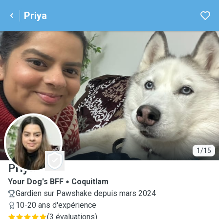
Priya
P
1/15
Priya
Your Dog's BFF
Coquitlam
Gardien sur Pawshake depuis mars 2024
10-20 ans d'expérience
(
3 évaluations
)