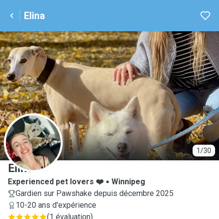
Elina
E
1/30
Elina
Experienced pet lovers ❤️
Winnipeg
Gardien sur Pawshake depuis décembre 2025
10-20 ans d'expérience
(
1 évaluation
)