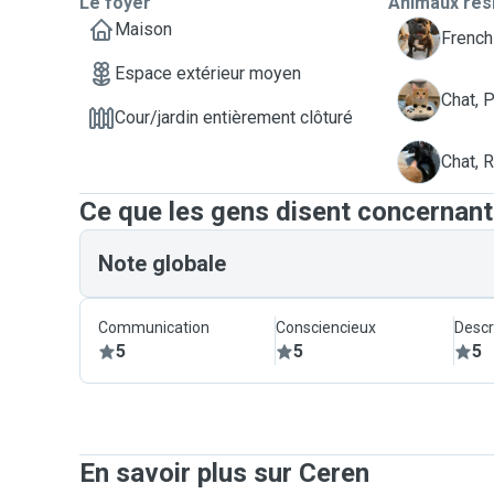
Le foyer
Animaux rés
Maison
N
French
Espace extérieur moyen
P
Chat, 
Cour/jardin entièrement clôturé
R
Chat, 
Ce que les gens disent concernan
Note globale
Communication
Consciencieux
Descr
5
5
5
En savoir plus sur Ceren