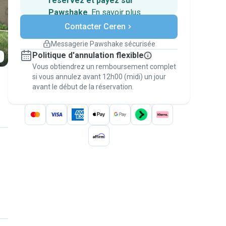
réservez et payez sur
Pawshake
.
En savoir plus
Paiements sécurisés
Contacter Ceren
Assistance en cas de
changement de programme.
Messagerie Pawshake sécurisée
Réservations couvertes par
Politique d'annulation flexible
nos garanties
Vous obtiendrez un remboursement complet
Gardez tout sur Pawshake (du premier
message au paiement) pour bénéficier de la
si vous annulez avant 12h00 (midi) un jour
avant le début de la réservation.
Garantie Pawshake
.