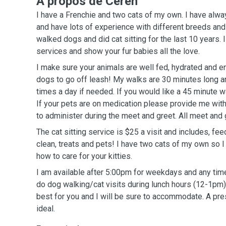
A propos de Ceren
I have a Frenchie and two cats of my own. I have alw
and have lots of experience with different breeds and 
walked dogs and did cat sitting for the last 10 years.
services and show your fur babies all the love.
I make sure your animals are well fed, hydrated and en
dogs to go off leash! My walks are 30 minutes long a
times a day if needed. If you would like a 45 minute wa
If your pets are on medication please provide me with
to administer during the meet and greet. All meet and g
The cat sitting service is $25 a visit and includes, feedi
clean, treats and pets! I have two cats of my own so 
how to care for your kitties.
I am available after 5:00pm for weekdays and any tim
do dog walking/cat visits during lunch hours (12-1p
best for you and I will be sure to accommodate. A pr
ideal.