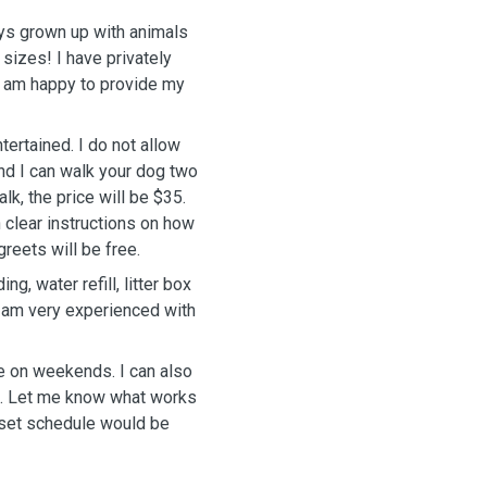
ays grown up with animals
sizes! I have privately
 I am happy to provide my
tertained. I do not allow
nd I can walk your dog two
lk, the price will be $35.
 clear instructions on how
reets will be free.
ng, water refill, litter box
I am very experienced with
e on weekends. I can also
m). Let me know what works
eset schedule would be