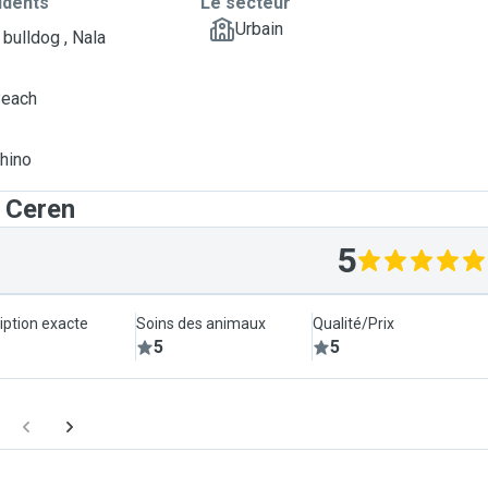
idents
Le secteur
Urbain
 bulldog , Nala
Peach
Rhino
t Ceren
5
iption exacte
Soins des animaux
Qualité/Prix
5
5