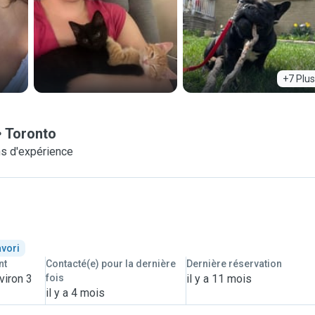
+7 Plus
Toronto
s d'expérience
avori
nt
Contacté(e) pour la dernière
Dernière réservation
viron 3
fois
il y a 11 mois
il y a 4 mois