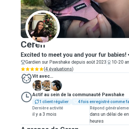
C
Ceren
Excited to meet you and your fur babies!
Gardien sur Pawshake depuis août 2023
10-20 an
(
4 évaluations
)
Vit avec...
N
P
R
Actif au sein de la communauté Pawshake
1 client régulier
4 fois enregistré comme f
Dernière activité
Répond généraleme
il y a 3 mois
dans un délai de en
heures