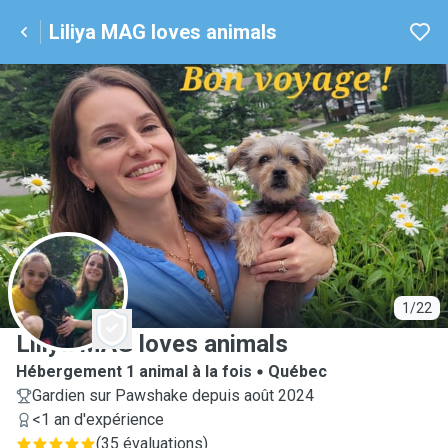
Liliya MAG loves animals
L
1/22
Liliya MAG loves animals
Hébergement 1 animal à la fois
Québec
Gardien sur Pawshake depuis août 2024
<1 an d'expérience
(
35 évaluations
)