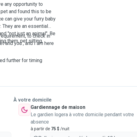
ve any opportunity to
 pet and found this to be
e can give your furry baby
y. They are an essential
nd "not just an animal". Be
requirement, to check in
ing them, pet sitting,
pet and you , and I am here
d further for timing
À votre domicile
Gardiennage de maison
Le gardien logera à votre domicile pendant votre
absence
à partir de
75 $
/nuit