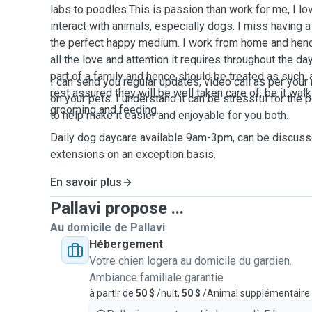
labs to poodles.This is passion than work for me, I lo
interact with animals, especially dogs. I miss having a
the perfect happy medium. I work from home and henc
all the love and attention it requires throughout the da
part of a family and hence should be treated as such, a
I can send you regular updates, video call as per your 
rest assured they will be well taken care of, be it walk
on your pets. I understand it can be stressful for the 
grooming and feeding.
to help make it easier and enjoyable for you both.
Daily dog daycare available 9am-3pm, can be discusse
extensions on an exception basis.
En savoir plus
Pallavi propose ...
Au domicile de Pallavi
Hébergement
Votre chien logera au domicile du gardien.
Ambiance familiale garantie
à partir de
50 $
/nuit,
50 $
/Animal supplémentaire