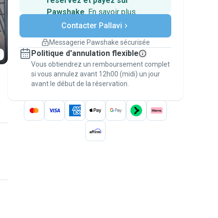
réservez et payez sur
Pawshake
.
En savoir plus
Paiements sécurisés
Contacter Pallavi
Assistance en cas de
changement de programme.
Messagerie Pawshake sécurisée
Réservations couvertes par
Politique d'annulation flexible
nos garanties
Vous obtiendrez un remboursement complet
Gardez tout sur Pawshake (du premier
message au paiement) pour bénéficier de la
si vous annulez avant 12h00 (midi) un jour
avant le début de la réservation.
Garantie Pawshake
.