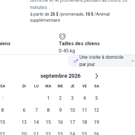
domicile et le promènera pendant au moins 30
minutes
à partir de
25 $
/promenade,
10 $
/Animal
supplémentaire
hiens
Tailles des chiens
0-45 kg
Une visite à domicile
par jour
septembre 2026
SA
DI
LU
MA
ME
JE
VE
SA
1
1
2
3
4
5
8
6
7
8
9
10
11
12
15
13
14
15
16
17
18
19
22
20
21
22
23
24
25
26