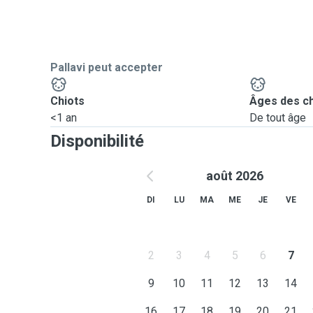
Pallavi peut accepter
Chiots
Âges des c
<1 an
De tout âge
Disponibilité
août 2026
DI
LU
MA
ME
JE
VE
2
3
4
5
6
7
9
10
11
12
13
14
16
17
18
19
20
21