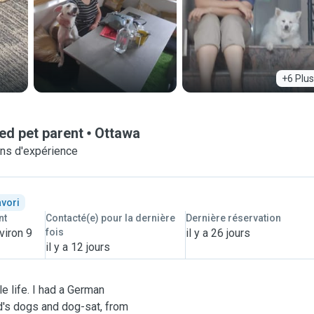
+6 Plus
ed pet parent
Ottawa
ns d'expérience
avori
nt
Contacté(e) pour la dernière
Dernière réservation
viron 9
fois
il y a 26 jours
il y a 12 jours
e life. I had a German
d's dogs and dog-sat, from