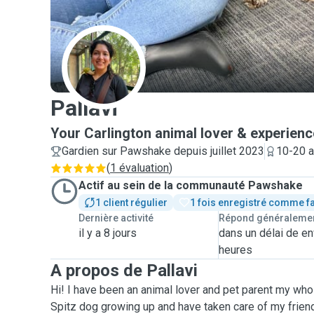
P
Pallavi
Your Carlington animal lover & experienc
Gardien sur Pawshake depuis juillet 2023
10-20 a
(
1 évaluation
)
Actif au sein de la communauté Pawshake
1 client régulier
1 fois enregistré comme f
Dernière activité
Répond généraleme
il y a 8 jours
dans un délai de en
heures
A propos de Pallavi
Hi! I have been an animal lover and pet parent my whol
Spitz dog growing up and have taken care of my frien