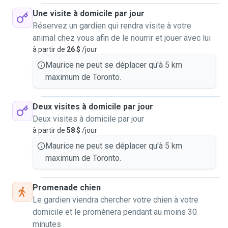
every animal like family.
Une visite à domicile par jour
Réservez un gardien qui rendra visite à votre
Pet sitting is meaningful to me because I genuinely enjoy
animal chez vous afin de le nourrir et jouer avec lui
the companionship and trust animals offer, and to give that
à partir de
26 $
/jour
exact same in return means the world to me!
Maurice ne peut se déplacer qu'à 5 km
maximum de Toronto.
Deux visites à domicile par jour
Deux visites à domicile par jour
à partir de
58 $
/jour
Maurice ne peut se déplacer qu'à 5 km
maximum de Toronto.
Promenade chien
Le gardien viendra chercher votre chien à votre
domicile et le promènera pendant au moins 30
minutes