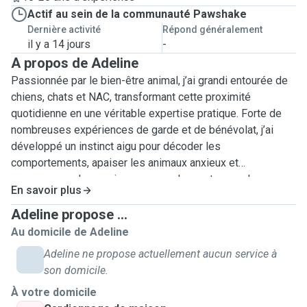
Actif au sein de la communauté Pawshake
Dernière activité
Répond généralement
il y a 14 jours
-
A propos de Adeline
Passionnée par le bien-être animal, j’ai grandi entourée de
chiens, chats et NAC, transformant cette proximité
quotidienne en une véritable expertise pratique. Forte de
nombreuses expériences de garde et de bénévolat, j’ai
développé un instinct aigu pour décoder les
comportements, apaiser les animaux anxieux et
accompagner les seniors ou convalescents avec la
En savoir plus
douceur requise.Mon approche repose sur une veille
constante. Je maîtrise l’administration de traitements et le
Adeline propose ...
respect strict des routines (promenades, jeux,
Au domicile de Adeline
physiothérapie), garantissant un environnement sécurisant
Adeline ne propose actuellement aucun service à
sans rupture de repères. Je peux aussi rentrer le courrier,
son domicile.
arroser vos plantes et entretenir un minimum votre intérieur
À votre domicile
et extérieur. Consciente que votre sérénité dépend de ma