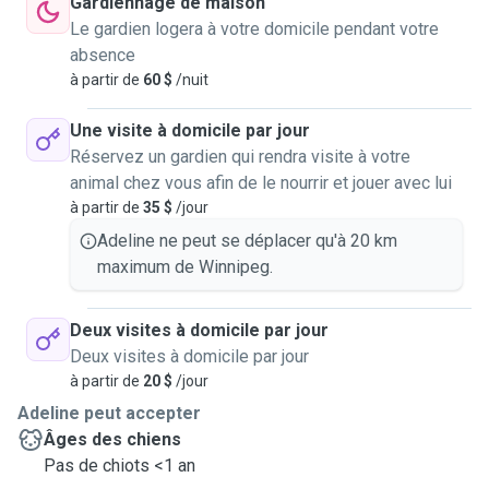
Gardiennage de maison
réactivité, je m’engage à une communication transparente
Le gardien logera à votre domicile pendant votre
(photos, bilans réguliers) et une flexibilité totale.
absence
Disponible immédiatement, je mets mon dévouement et
à partir de
60 $
/nuit
mon bon sens au service de vos compagnons, pour que
vos absences se déroulent dans une tranquillité absolue,
Une visite à domicile par jour
sachant vos animaux choyés par une passionnée
Réservez un gardien qui rendra visite à votre
responsable et attentive
animal chez vous afin de le nourrir et jouer avec lui
à partir de
35 $
/jour
Adeline ne peut se déplacer qu'à 20 km
maximum de Winnipeg.
Deux visites à domicile par jour
Deux visites à domicile par jour
à partir de
20 $
/jour
Adeline peut accepter
Âges des chiens
Pas de chiots <1 an