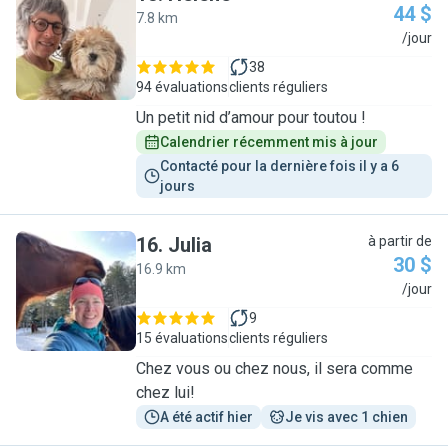
44 $
7.8 km
H
/jour
38
94 évaluations
clients réguliers
Un petit nid d’amour pour toutou !
Calendrier récemment mis à jour
Contacté pour la dernière fois il y a 6 
jours
16
.
Julia
à partir de
30 $
16.9 km
J
/jour
9
15 évaluations
clients réguliers
Chez vous ou chez nous, il sera comme
chez lui!
A été actif hier
Je vis avec 1 chien