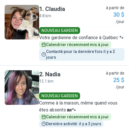
1
.
Claudia
à partir de
30 $
4.8 km
C
/jour
NOUVEAU GARDIEN
Votre gardienne de confiance à Québec 🐾
Calendrier récemment mis à jour
Contacté pour la dernière fois il y a 2 
jours
2
.
Nadia
à partir de
25 $
15.1 km
N
/jour
NOUVEAU GARDIEN
Comme à la maison, même quand vous
êtes absents 🏡🐾
Calendrier récemment mis à jour
Dernière activité: il y a 3 jours