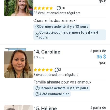
K
/jour
10
35 évaluations
clients réguliers
Chers amis des animaux!
Dernière activité: il y a 13 jours
Contacté pour la dernière fois il y a 4 
jours
14
.
Caroline
à partir de
35 $
6.7 km
C
/jour
3
8 évaluations
clients réguliers
Famille aimante pour vos animaux
Dernière activité: il y a 12 jours
A été contacté hier
15
.
Hélène
à partir de