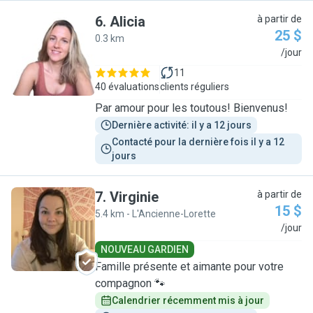
6
.
Alicia
à partir de
25 $
0.3 km
A
/jour
11
40 évaluations
clients réguliers
Par amour pour les toutous! Bienvenus!
Dernière activité: il y a 12 jours
Contacté pour la dernière fois il y a 12 
jours
7
.
Virginie
à partir de
15 $
5.4 km - L'Ancienne-Lorette
V
/jour
NOUVEAU GARDIEN
Famille présente et aimante pour votre
compagnon 🐾
Calendrier récemment mis à jour