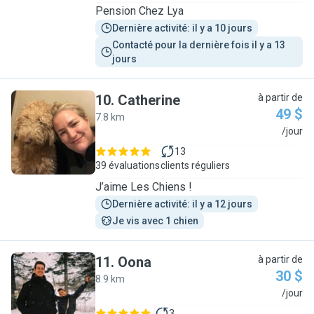
Pension Chez Lya
Dernière activité: il y a 10 jours
Contacté pour la dernière fois il y a 13 
jours
10
.
Catherine
à partir de
49 $
7.8 km
C
/jour
13
39 évaluations
clients réguliers
J’aime Les Chiens !
Dernière activité: il y a 12 jours
Je vis avec 1 chien
11
.
Oona
à partir de
30 $
8.9 km
O
/jour
3