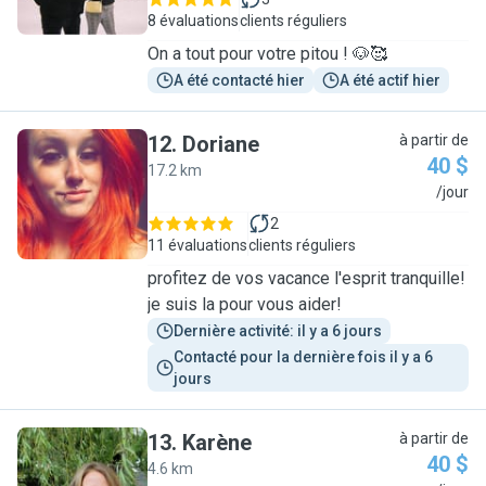
8 évaluations
clients réguliers
On a tout pour votre pitou ! 🐶🥰
A été contacté hier
A été actif hier
12
.
Doriane
à partir de
40 $
17.2 km
D
/jour
2
11 évaluations
clients réguliers
profitez de vos vacance l'esprit tranquille!
je suis la pour vous aider!
Dernière activité: il y a 6 jours
Contacté pour la dernière fois il y a 6 
jours
13
.
Karène
à partir de
40 $
4.6 km