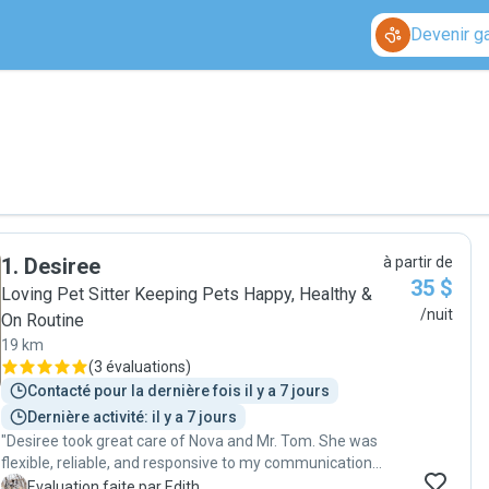
Devenir g
1
.
Desiree
à partir de
35 $
Loving Pet Sitter Keeping Pets Happy, Healthy &
/nuit
On Routine
19 km
(
3 évaluations
)
Contacté pour la dernière fois il y a 7 jours
Dernière activité: il y a 7 jours
"Desiree took great care of Nova and Mr. Tom. She was
flexible, reliable, and responsive to my communications,
which I truly appreciated. She asked questions when
E
Evaluation faite par Edith