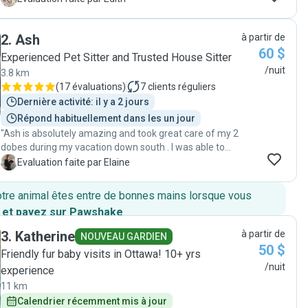
there was any uncertainty and went the extra step to
make sure everything was done right. It gave us great
2
.
Ash
à partir de
peace of mind knowing our pets were in such
60 $
responsible and caring hands. I would absolutely
Experienced Pet Sitter and Trusted House Sitter
recommend Desiree and would gladly book her again."
/nuit
3.8 km
(
17 évaluations
)
7
clients réguliers
Dernière activité: il y a 2 jours
Répond habituellement dans les un jour
"Ash is absolutely amazing and took great care of my 2
dobes during my vacation down south . I was able to
enjoy my vacation knowing my fur babes were in good
E
Evaluation faite par Elaine
hands ! I would recommend her in a heartbeat 💓 she
loves dogs and it really shows . My dogs loved her too
otre animal êtes entre de bonnes mains lorsque vous
and they are rather skittish guard dogs lol ThankU so
 et payez sur Pawshake
.
much Ash !!! (Until the next time ) xo"
3
.
Katherine
à partir de
NOUVEAU GARDIEN
50 $
Friendly fur baby visits in Ottawa! 10+ yrs
/nuit
experience
11 km
Calendrier récemment mis à jour