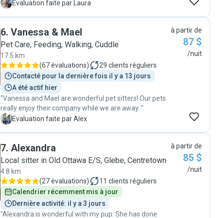
home, leaving it clean and tidy. She was very responsive
L
Evaluation faite par Laura
and communicated throughout our vacation to help us
feel comfortable knowing our two cats and two dogs
6
.
Vanessa & Mael
à partir de
were doing well and happy."
87 $
Pet Care, Feeding, Walking, Cuddle
/nuit
17.5 km
(
67 évaluations
)
29
clients réguliers
Contacté pour la dernière fois il y a 13 jours
A été actif hier
"Vanessa and Mael are wonderful pet sitters! Our pets
really enjoy their company while we are away. "
A
Evaluation faite par Alex
7
.
Alexandra
à partir de
85 $
Local sitter in Old Ottawa E/S, Glebe, Centretown
/nuit
4.8 km
(
27 évaluations
)
11
clients réguliers
Calendrier récemment mis à jour
Dernière activité: il y a 3 jours
"Alexandra is wonderful with my pup. She has done