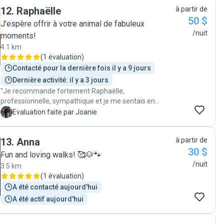
12
.
Raphaëlle
à partir de
50 $
J’espère offrir à votre animal de fabuleux
/nuit
moments!
4.1 km
(
1 évaluation
)
Contacté pour la dernière fois il y a 9 jours
Dernière activité: il y a 3 jours
"Je recommande fortement Raphaëlle,
professionnelle, sympathique et je me sentais en
grande confiance de lui laisser mon chien !! Hésitez pas
J
Evaluation faite par Joanie
à utiliser ses services!! "
13
.
Anna
à partir de
30 $
Fun and loving walks! 🥰🐶🐾
/nuit
3.5 km
(
1 évaluation
)
A été contacté aujourd'hui
A été actif aujourd'hui