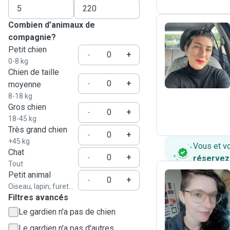
Combien d’animaux de
compagnie?
Petit chien
A
-
+
0-8 kg
Chien de taille
-
+
moyenne
8-18 kg
Gros chien
-
+
18-45 kg
Très grand chien
-
+
+45 kg
Vous et v
Chat
-
+
réservez
Tout
Petit animal
-
+
Oiseau, lapin, furet...
Filtres avancés
K
Le gardien n'a pas de chien
Le gardien n'a pas d'autres