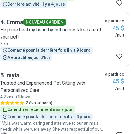
Dernière activité: il y a 4 jours
4
.
Emma
à partir de
NOUVEAU GARDIEN
45 $
Help me heal my heart by letting me take care of
/nuit
your pet!
3 km
Contacté pour la dernière fois il y a 9 jours
A été actif aujourd'hui
5
.
myla
à partir de
45 $
Trusted and Experienced Pet Sitting with
/nuit
Personalized Care
4.2 km - Ottawa
(
2 évaluations
)
Calendrier récemment mis à jour
Contacté pour la dernière fois il y a 4 jours
"Myla was warm, caring and attentive to our animals
needs while we were away. She was respectful of our