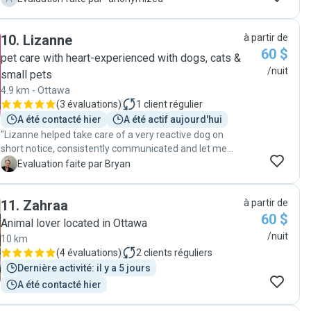
10
.
Lizanne
à partir de
60 $
pet care with heart-experienced with dogs, cats &
/nuit
small pets
4.9 km - Ottawa
(
3 évaluations
)
1
client régulier
A été contacté hier
A été actif aujourd'hui
"Lizanne helped take care of a very reactive dog on
short notice, consistently communicated and let me
know if/when there were issues."
B
Evaluation faite par Bryan
11
.
Zahraa
à partir de
60 $
Animal lover located in Ottawa
/nuit
10 km
(
4 évaluations
)
2
clients réguliers
Dernière activité: il y a 5 jours
A été contacté hier