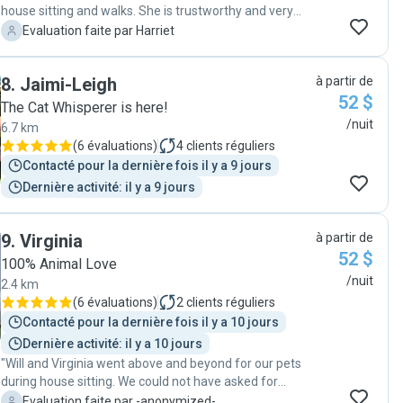
house sitting and walks. She is trustworthy and very
pleasant. I have no hesitation in recommending her."
H
Evaluation faite par Harriet
8
.
Jaimi-Leigh
à partir de
52 $
The Cat Whisperer is here!
/nuit
6.7 km
(
6 évaluations
)
4
clients réguliers
Contacté pour la dernière fois il y a 9 jours
Dernière activité: il y a 9 jours
9
.
Virginia
à partir de
52 $
100% Animal Love
/nuit
2.4 km
(
6 évaluations
)
2
clients réguliers
Contacté pour la dernière fois il y a 10 jours
Dernière activité: il y a 10 jours
"Will and Virginia went above and beyond for our pets
during house sitting. We could not have asked for
anything more! "
-
Evaluation faite par -anonymized-