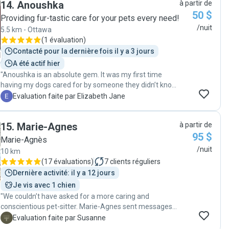
14
.
Anoushka
à partir de
50 $
Providing fur-tastic care for your pets every need!
/nuit
5.5 km - Ottawa
(
1 évaluation
)
Contacté pour la dernière fois il y a 3 jours
A été actif hier
"Anoushka is an absolute gem. It was my first time
having my dogs cared for by someone they didn’t know.
They warmed up to her sweet and calm energy right
E
Evaluation faite par Elizabeth Jane
away. It was a last minute trip and I felt so lucky that
she was available. Her communication and punctuality
15
.
Marie-Agnes
à partir de
was excellent, she sent updates and pics of the dogs
95 $
while I was away, and I was able to enjoy my trip without
Marie-Agnès
worrying at all about my pets. I would definitely
/nuit
10 km
recommend her to anyone in need of an in-home pet
(
17 évaluations
)
7
clients réguliers
sitter."
Dernière activité: il y a 12 jours
Je vis avec 1 chien
"We couldn’t have asked for a more caring and
conscientious pet-sitter. Marie-Agnes sent messages
and pictures daily and ensured our pets were loved and
S
Evaluation faite par Susanne
well taken care of. When our return was unexpectedly