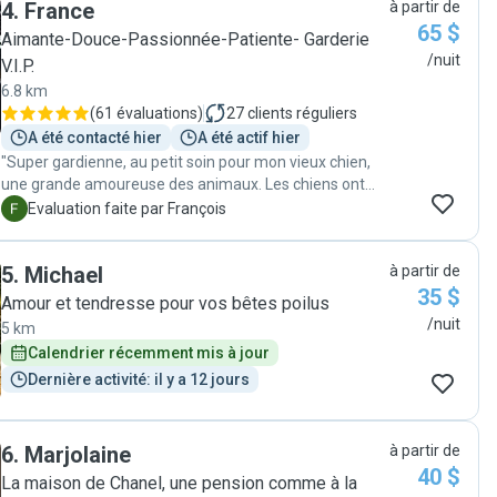
4
.
France
à partir de
65 $
Aimante-Douce-Passionnée-Patiente- Garderie
/nuit
V.I.P.
6.8 km
(
61 évaluations
)
27
clients réguliers
A été contacté hier
A été actif hier
"Super gardienne, au petit soin pour mon vieux chien,
une grande amoureuse des animaux. Les chiens ont
tout ce qu'il faut dans la maison et dans la cour et les
F
Evaluation faite par François
chat ont un genre de balcon dédié pour prendre l'air
mais grillagé pour ne pas s'échapper :)"
5
.
Michael
à partir de
35 $
Amour et tendresse pour vos bêtes poilus
/nuit
5 km
Calendrier récemment mis à jour
Dernière activité: il y a 12 jours
6
.
Marjolaine
à partir de
40 $
La maison de Chanel, une pension comme à la