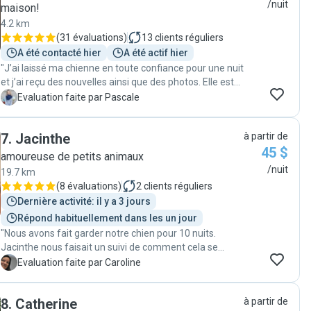
/nuit
maison!
4.2 km
(
31 évaluations
)
13
clients réguliers
A été contacté hier
A été actif hier
"J’ai laissé ma chienne en toute confiance pour une nuit
et j’ai reçu des nouvelles ainsi que des photos. Elle est
attentionnée avec nos animaux et très consciencieuse
P
Evaluation faite par Pascale
des besoins de notre animal. Maintenant elle fait partie
de ma vie. "
7
.
Jacinthe
à partir de
45 $
amoureuse de petits animaux
/nuit
19.7 km
(
8 évaluations
)
2
clients réguliers
Dernière activité: il y a 3 jours
Répond habituellement dans les un jour
"Nous avons fait garder notre chien pour 10 nuits.
Jacinthe nous faisait un suivi de comment cela se
passait avec photographies. C'était très apprécié! Il
C
Evaluation faite par Caroline
était bien et cela nous a fait grand plaisir. Merci à
Jacinthe et ses enfants pour s'être bien occupé de lui
8
.
Catherine
à partir de
pendant nos vacances. Nous recommandons la