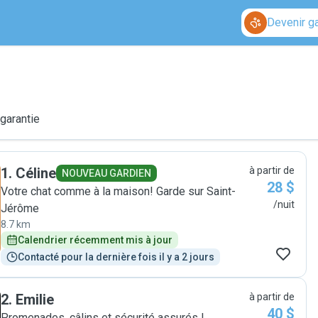
Devenir g
 garantie
1
.
Céline
à partir de
NOUVEAU GARDIEN
28 $
Votre chat comme à la maison! Garde sur Saint-
/nuit
Jérôme
8.7 km
Calendrier récemment mis à jour
Contacté pour la dernière fois il y a 2 jours
2
.
Emilie
à partir de
40 $
Promenades, câlins et sécurité assurés !