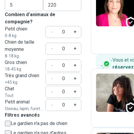
E
Combien d’animaux de
compagnie?
Petit chien
-
+
0-8 kg
Chien de taille
-
+
moyenne
8-18 kg
Vous et v
Gros chien
-
+
réservez
18-45 kg
Très grand chien
-
+
+45 kg
Chat
G
-
+
Tout
Petit animal
-
+
Oiseau, lapin, furet...
Filtres avancés
Le gardien n'a pas de chien
Le gardien n'a pas d'autres