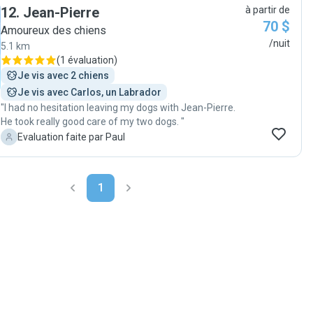
12
.
Jean-Pierre
à partir de
70 $
Amoureux des chiens
/nuit
5.1 km
(
1 évaluation
)
Je vis avec 2 chiens
Je vis avec Carlos, un Labrador
"I had no hesitation leaving my dogs with Jean-Pierre.
He took really good care of my two dogs. "
P
Evaluation faite par Paul
1