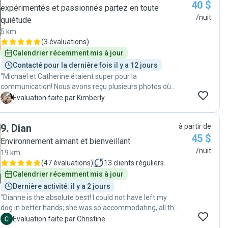
40 $
pension de Jacinthe! Merci pour l'excellent service."
expérimentés et passionnés partez en toute
/nuit
quiétude
5 km
(
3 évaluations
)
Calendrier récemment mis à jour
Contacté pour la dernière fois il y a 12 jours
"Michael et Catherine étaient super pour la
communication! Nous avons reçu plusieurs photos où
vidéos à tout les jours! Notre petite Estelle timide a
K
Evaluation faite par Kimberly
même réussi à se faire des amis ❤️ Michael a su
gagner son cœur, ce qui peut être difficile pour Estelle
9
.
Dian
à partir de
qui a souvent peur des hommes. Ils sont des
45 $
passionnés d’animaux, on le vois très vite 🙂 Merci à
Environnement aimant et bienveillant
vous deux d’avoir donné tant d’amour avec Estelle. "
/nuit
19 km
(
47 évaluations
)
13
clients réguliers
Calendrier récemment mis à jour
Dernière activité: il y a 2 jours
"Dianne is the absolute best! I could not have left my
dog in better hands; she was so accommodating, all the
communication was crystal clear, she was completely
C
Evaluation faite par Christine