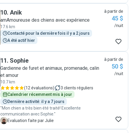
flexible with drop off and pick up. She doted on my little
dog so much he was so well loved and cared for by her.
10
.
Anik
à partir de
She took him on a ton of walks to the parks, lakes and
45 $
gardens, made sure he was active and happy, provided
amAmoureuse des chiens avec expérience
him so much love and attention. My dog came back
/nuit
17.6 km
looking better than when I dropped him off! She sent
Contacté pour la dernière fois il y a 2 jours
many, many pictures and updates, we were able to
A été actif hier
have such an enjoyable time knowing he was in such
good and caring hands. Dianne is a dog-lover and all-
around wonderful person, I will not ever leave my dog
with anyone but her, I am so so happy to have found
11
.
Sophie
à partir de
her! Like I said, she is the best! Thank you again Dianne!"
50 $
Gardienne de furet et animaux, promenade, calin
/nuit
et amour
10.7 km
(
12 évaluations
)
3
clients réguliers
Calendrier récemment mis à jour
Dernière activité: il y a 7 jours
"Mon chien a très bien été traité! Excellente
communication avec Sophie."
J
Evaluation faite par Julie