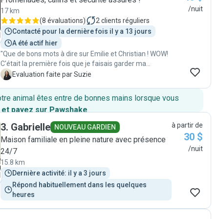
/nuit
17 km
(
8 évaluations
)
2
clients réguliers
Contacté pour la dernière fois il y a 13 jours
A été actif hier
"Que de bons mots à dire sur Emilie et Christian ! WOW!
C'était la première fois que je faisais garder ma
Charlotte (Chihuahua de 12 ans, qui pèse 7 livres) par
S
Evaluation faite par Suzie
des étrangers. J'ai reçu photos et vidéos à tous les
jours. Elle était tellement bien ( j'ai même pensé qu'elle
otre animal êtes entre de bonnes mains lorsque vous
ne voudrait plus revenir à la maison!!) . Promenades à
 et payez sur Pawshake
.
tous les jours, et surtout une grande attention à ses
besoins: pouvoir être collée sur un humain quand il/elle
3
.
Gabrielle
à partir de
NOUVEAU GARDIEN
écoute la télé, soins reliés à un chien plus âgé, etc. J'ai
30 $
Maison familiale en pleine nature avec présence
vraiment senti qu'ils ont gardé Charlotte comme si
/nuit
24/7
c'était leur propre chien. Je les recommande à 100%,
sans aucune hésitation. "
15.8 km
Dernière activité: il y a 3 jours
Répond habituellement dans les quelques 
heures