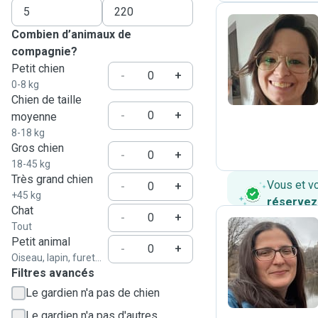
Combien d’animaux de
compagnie?
S
Petit chien
-
+
0-8 kg
Chien de taille
-
+
moyenne
8-18 kg
Gros chien
-
+
18-45 kg
Très grand chien
Vous et v
-
+
+45 kg
réservez
Chat
-
+
Tout
Petit animal
-
+
C
Oiseau, lapin, furet...
Filtres avancés
Le gardien n'a pas de chien
Le gardien n'a pas d'autres