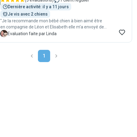
(
5 évaluations
)
1
client régulier
Dernière activité: il y a 11 jours
Je vis avec 2 chiens
"Je la recommande mon bébé chien à bien aimé être
en compagnie de Léon et Elisabeth elle m’a envoyé des
photos "
L
Evaluation faite par Linda
1