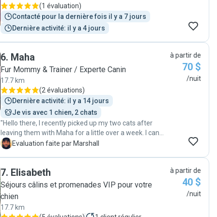
(
1 évaluation
)
Contacté pour la dernière fois il y a 7 jours
Dernière activité: il y a 4 jours
6
.
Maha
à partir de
70 $
Fur Mommy & Trainer / Experte Canin
/nuit
17.7 km
(
2 évaluations
)
Dernière activité: il y a 14 jours
Je vis avec 1 chien, 2 chats
"Hello there, I recently picked up my two cats after
leaving them with Maha for a little over a week. I can
say, that Maha was a great sitter, very kind and caring
M
Evaluation faite par Marshall
with my guys she kept regular communications with
me and sent me regular photos of my boys. The setup
7
.
Elisabeth
à partir de
for her pets along with guests is great and her cats and
40 $
dog are very friendly and super cute. I most definitely
Séjours câlins et promenades VIP pour votre
recommend her to anyone in need of a sitter, and she
/nuit
chien
would be my go-to if I needed a sitter again."
17.7 km