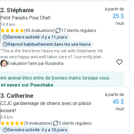
2
.
Stéphanie
à partir de
25 $
Petit Paradis Pour Chat!
/nuit
14.4 km
(
45 évaluations
)
17
clients réguliers
Dernière activité: il y a 11 jours
Répond habituellement dans les une heure
"This is the third time I leave my cat with Stephanie. He
was very happy and well taken care of. I currently plan
to leave again my cat with Stephanie for the next
R
Evaluation faite par Ruxandra
vacation. It is in fact a vacation for my cat too!"
otre animal êtes entre de bonnes mains lorsque vous
 et payez sur Pawshake
.
3
.
Catherine
à partir de
45 $
CZJC gardiennage de chiens avec un plaisir
/nuit
assuré!
0.4 km
(
9 évaluations
)
3
clients réguliers
Dernière activité: il y a 10 jours