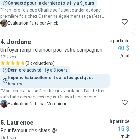
Contacté pour la dernière fois il y a 9 jours
"Première fois que Charlie se faisait garder et donc
première fois chez Catherine également et ça s'est
super bien passé! Excellente communication dans un
A
Evaluation faite par Anick
délai très rapide, rencontre avec Catherine, ses garçons
et son beau Lucky au préalable. Je recommande
4
.
Jordane
à partir de
fortement ♥️"
40 $
Un foyer rempli d’amour pour votre compagnon
/nuit
12.2 km
(
3 évaluations
)
Dernière activité: il y a 3 jours
Répond habituellement dans les quelques 
heures
"Mon chien a passé 4 nuits chez Jordane. J’ai été très
safisfaite des services reçus. On avait une bonne
communication et Jordane et sa famille ont bien pris
V
Evaluation faite par Veronique
soin de mon chien. "
5
.
Laurence
à partir de
15 $
Pour l'amour des chats 😻
/nuit
16.1 km