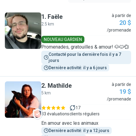
1
.
Faële
à partir de
20 $
2.5 km
F
/promenade
NOUVEAU GARDIEN
Promenades, gratouilles & amour! 🐶🐱💞
Contacté pour la dernière fois il y a 7 
jours
Dernière activité: il y a 6 jours
2
.
Mathilde
à partir de
19 $
5 km
M
/promenade
17
33 évaluations
clients réguliers
En amour avec les animaux
Dernière activité: il y a 12 jours