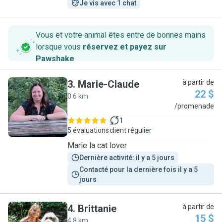
Je vis avec 1 chat
Vous et votre animal êtes entre de bonnes mains
lorsque vous
réservez et payez sur
Pawshake
.
3
.
Marie-Claude
à partir de
22 $
0.6 km
M
/promenade
1
5 évaluations
client régulier
Marie la cat lover
Dernière activité: il y a 5 jours
Contacté pour la dernière fois il y a 5 
jours
4
.
Brittanie
à partir de
15 $
4.8 km