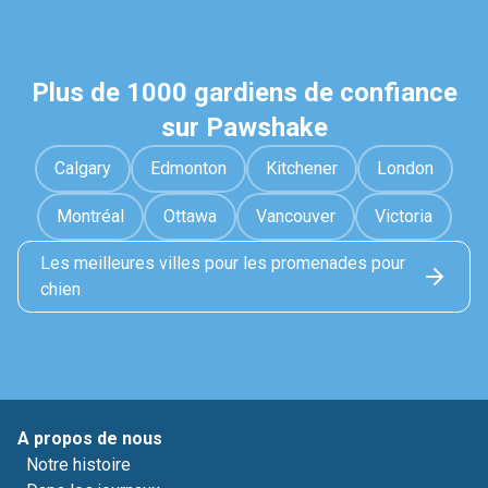
Plus de 1000 gardiens de confiance
sur Pawshake
Calgary
Edmonton
Kitchener
London
Montréal
Ottawa
Vancouver
Victoria
Les meilleures villes pour les promenades pour
chien
A propos de nous
Notre histoire