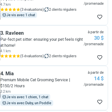
/promenade
4.7 km
(
3 évaluations
)
2
clients réguliers
Je vis avec 1 chat
3
.
Ravleen
à partir de
30 $
Pur-fect pet sitter: ensuring your pet feels right
/promenade
at home!
4.1 km
(
5 évaluations
)
2
clients réguliers
4
.
Mia
à partir de
14 $
Premium Mobile Cat Grooming Service |
/promenade
$150/2 Hours
3.2 km
Je vis avec 1 chien, 1 chat
Je vis avec Duby, un Poddle