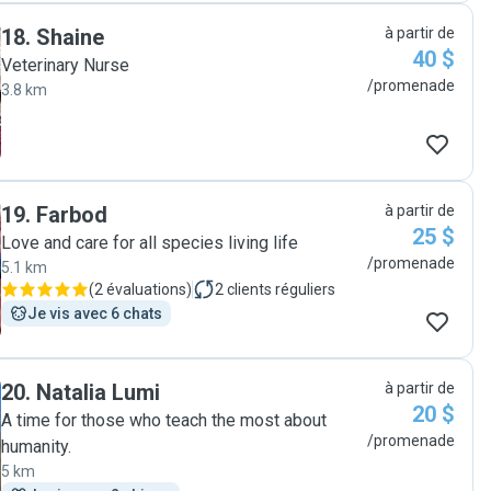
18
.
Shaine
à partir de
40 $
Veterinary Nurse
/promenade
3.8 km
19
.
Farbod
à partir de
25 $
Love and care for all species living life
/promenade
5.1 km
(
2 évaluations
)
2
clients réguliers
Je vis avec 6 chats
20
.
Natalia Lumi
à partir de
20 $
A time for those who teach the most about
/promenade
humanity.
5 km