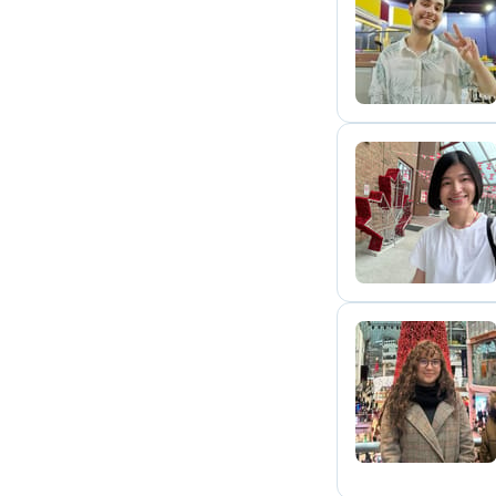
P
G
S