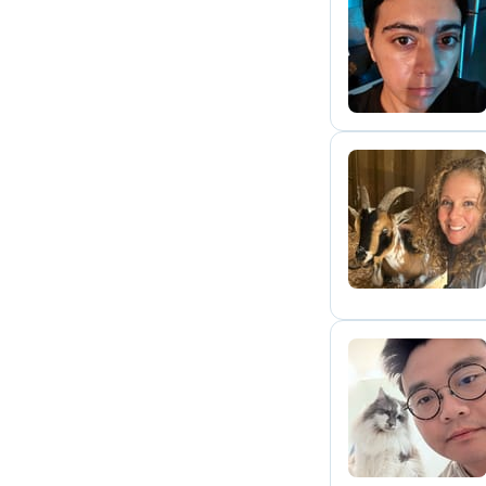
G
S
C