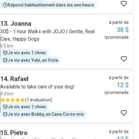
Répond habituellement dans les une heure
13
.
Joanna
à partir de
38 $
30$ - 1 hour Walks with JOJO | Gentle, Real
/promenade
Care, Happy Dogs
0.5 km
Je vis avec 1 chien
Je vis avec Yubi, un Vizla
14
.
Rafael
à partir de
12 $
Available to take care of your dog!
/promenade
4.3 km
(
1 évaluation
)
Je vis avec 1 chien
Je vis avec Bobby, un Cane Corso mix
15
.
Pietro
à partir de