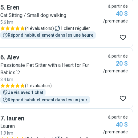
5
.
Eren
à partir de
40 $
Cat Sitting / Small dog walking
/promenade
5.6 km
(
4 évaluations
)
1
client régulier
Répond habituellement dans les une heure
6
.
Alev
à partir de
20 $
Passionate Pet Sitter with a Heart for Fur
/promenade
Babies🤍
3.4 km
(
1 évaluation
)
Je vis avec 1 chat
Répond habituellement dans les un jour
7
.
lauren
à partir de
40 $
Lauren
/promenade
1.9 km