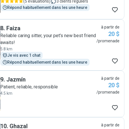
(
5 évaluations
)
3
clients réguliers
Répond habituellement dans les une heure
8
.
Faiza
à partir de
20 $
Reliable caring sitter, your pet's new best friend
/promenade
awaits!
5.8 km
Je vis avec 1 chat
Répond habituellement dans les une heure
9
.
Jazmín
à partir de
20 $
Patient, reliable, responsible
/promenade
4.5 km
10
.
Ghazal
à partir de