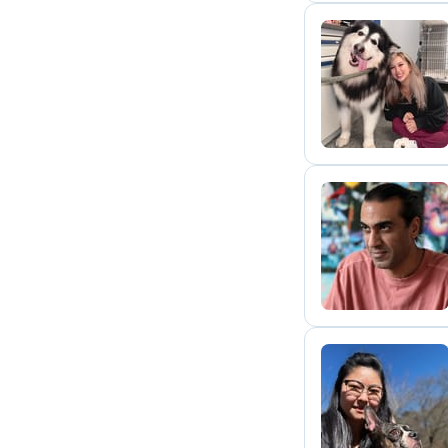
S
F
N