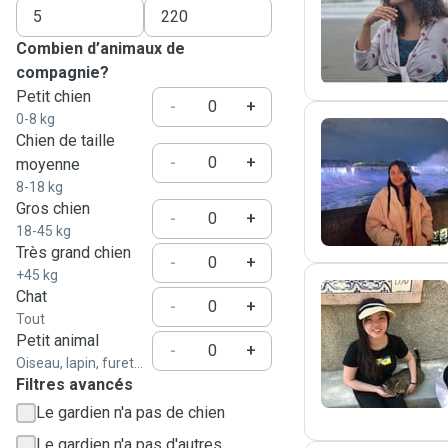
S
Combien d’animaux de
compagnie?
Petit chien
-
+
0-8 kg
Chien de taille
-
+
moyenne
R
8-18 kg
Gros chien
-
+
18-45 kg
Très grand chien
-
+
+45 kg
Chat
-
+
Tout
M
Petit animal
-
+
Oiseau, lapin, furet...
Filtres avancés
Le gardien n'a pas de chien
Le gardien n'a pas d'autres