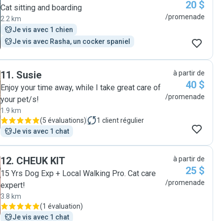
20 $
Cat sitting and boarding
/promenade
2.2 km
Je vis avec 1 chien
Je vis avec Rasha, un cocker spaniel
11
.
Susie
à partir de
40 $
Enjoy your time away, while I take great care of
/promenade
your pet/s!
1.9 km
(
5 évaluations
)
1
client régulier
Je vis avec 1 chat
12
.
CHEUK KIT
à partir de
25 $
15 Yrs Dog Exp + Local Walking Pro. Cat care
/promenade
expert!
3.8 km
(
1 évaluation
)
Je vis avec 1 chat