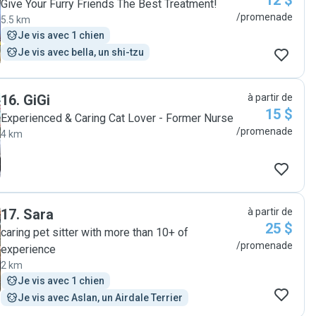
12 $
Give Your Furry Friends The Best Treatment!
/promenade
5.5 km
Je vis avec 1 chien
Je vis avec bella, un shi-tzu
16
.
GiGi
à partir de
15 $
Experienced & Caring Cat Lover - Former Nurse
/promenade
4 km
17
.
Sara
à partir de
25 $
caring pet sitter with more than 10+ of
/promenade
experience
2 km
Je vis avec 1 chien
Je vis avec Aslan, un Airdale Terrier