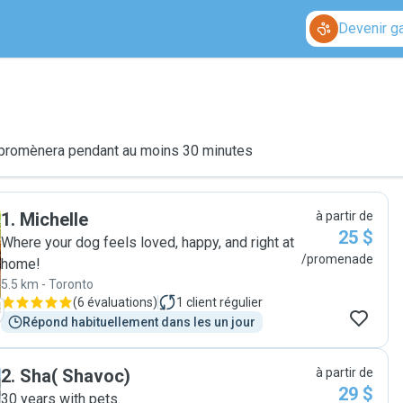
Devenir g
le promènera pendant au moins 30 minutes
1
.
Michelle
à partir de
25 $
Where your dog feels loved, happy, and right at
/promenade
home!
5.5 km - Toronto
(
6 évaluations
)
1
client régulier
Répond habituellement dans les un jour
2
.
Sha( Shavoc)
à partir de
29 $
30 years with pets.