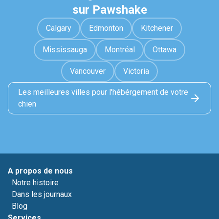
sur Pawshake
Calgary
Edmonton
Kitchener
Mississauga
Montréal
Ottawa
Vancouver
Victoria
Les meilleures villes pour l'hébérgement de votre
chien
A propos de nous
Notre histoire
Dans les journaux
Blog
Services