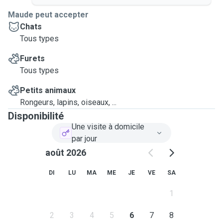
Maude peut accepter
Chats
Tous types
Furets
Tous types
Petits animaux
Rongeurs, lapins, oiseaux, ...
Disponibilité
Une visite à domicile
par jour
août 2026
DI
LU
MA
ME
JE
VE
SA
1
2
3
4
5
6
7
8