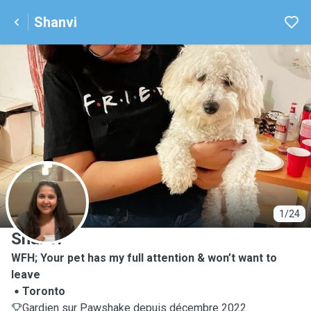
Shanvi
S
1/24
Shanvi
WFH; Your pet has my full attention & won’t want to
leave
Toronto
Gardien sur Pawshake depuis décembre 2022