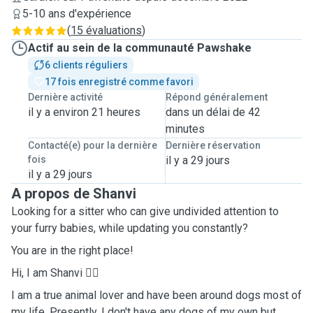
5-10 ans d'expérience
(
15 évaluations
)
Actif au sein de la communauté Pawshake
6 clients réguliers
17 fois enregistré comme favori
Dernière activité
Répond généralement
il y a environ 21 heures
dans un délai de 42
minutes
Contacté(e) pour la dernière
Dernière réservation
fois
il y a 29 jours
il y a 29 jours
A propos de Shanvi
Looking for a sitter who can give undivided attention to
your furry babies, while updating you constantly?
You are in the right place!
Hi, I am Shanvi ✌🏻
I am a true animal lover and have been around dogs most of
my life. Presently, I don't have any dogs of my own but