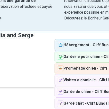
rons
une garantie de
réservation effectuée et 
réservation effectuée et payée
nous assurer que vous et v
expérience possible en ma
Découvrez le Bonheur Gara
lia and Serge
Hébergement
-
Cliff Bu
Garderie pour chien
-
Cl
Promenade chien
-
Clif
Visites à domicile
-
Cliff
Garde de chien
-
Cliff B
Garde chat
-
Cliff Bunga