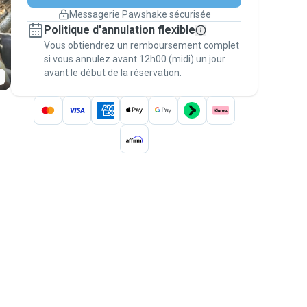
changement de programme.
Messagerie Pawshake sécurisée
Réservations couvertes par
Politique d'annulation flexible
nos garanties
Vous obtiendrez un remboursement complet
Gardez tout sur Pawshake (du premier
message au paiement) pour bénéficier de la
si vous annulez avant 12h00 (midi) un jour
avant le début de la réservation.
Garantie Pawshake
.