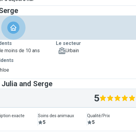
 Serge
dents
Le secteur
de moins de 10 ans
Urbain
idents
Chloe
 Julia and Serge
5
iption exacte
Soins des animaux
Qualité/Prix
5
5