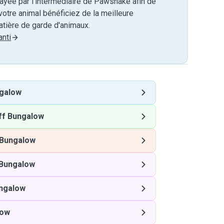
payée par l'intermédiaire de Pawshake afin de
otre animal bénéficiez de la meilleure
tière de garde d'animaux.
nti
ngalow
iff Bungalow
f Bungalow
 Bungalow
ungalow
low