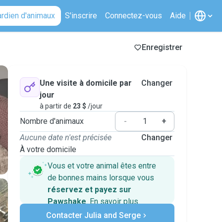
ardien d'animaux
S'inscrire
Connectez-vous
Aide
Enregistrer
Une visite à domicile par
Changer
jour
à partir de
23 $
/jour
Nombre d'animaux
-
+
Aucune date n'est précisée
Changer
À votre domicile
Vous et votre animal êtes entre
de bonnes mains lorsque vous
réservez et payez sur
Pawshake
.
En savoir plus
Paiements sécurisés
Contacter Julia and Serge
Assistance en cas de