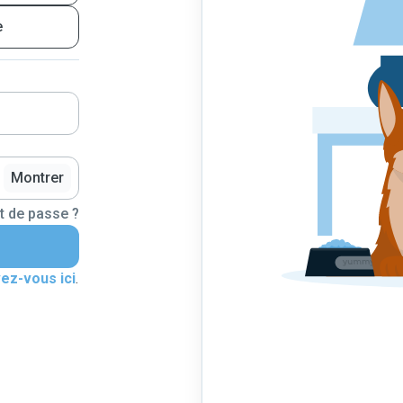
e
Montrer
t de passe ?
vez-vous ici
.