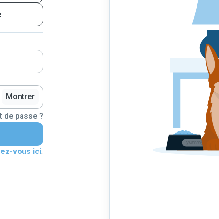
e
Montrer
t de passe ?
vez-vous ici
.