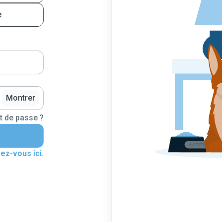
e
Montrer
t de passe ?
vez-vous ici
.