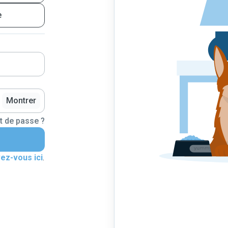
e
Montrer
t de passe ?
vez-vous ici
.