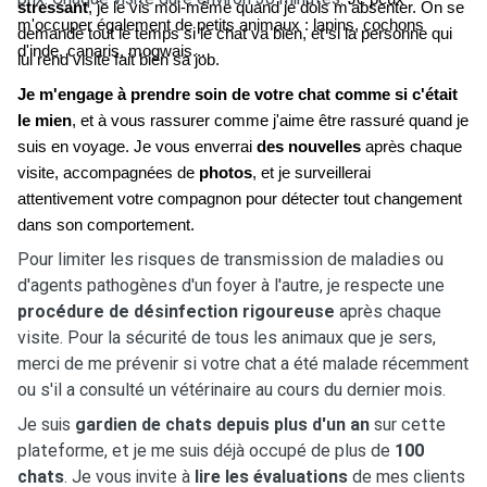
stressant
, je le vis moi-même quand je dois m'absenter. On se
m'occuper également de petits animaux : lapins, cochons
demande tout le temps si le chat va bien, et si la personne qui
d'inde, canaris, mogwais...
lui rend visite fait bien sa job.
Je m'engage à prendre soin de votre chat comme si c'était
le mien
, et à vous rassurer comme j'aime être rassuré quand je
suis en voyage. Je vous enverrai
des nouvelles
après chaque
visite, accompagnées de
photos
, et je surveillerai
attentivement votre compagnon pour détecter tout changement
dans son comportement.
Pour limiter les risques de transmission de maladies ou
d'agents pathogènes d'un foyer à l'autre, je respecte une
procédure de désinfection rigoureuse
après chaque
visite. Pour la sécurité de tous les animaux que je sers,
merci de me prévenir si votre chat a été malade récemment
ou s'il a consulté un vétérinaire au cours du dernier mois.
Je suis
gardien de chats depuis plus d'un an
sur cette
plateforme, et je me suis déjà occupé de plus de
100
chats
. Je vous invite à
lire les évaluations
de mes clients