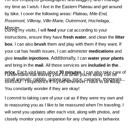
my time as I wish. I live in the Eastern Plateau and get around
by bike. I cover the following areas:
Plateau, Mile-End,
Rosemont, Villeray, Ville-Marie, Outremont, Hochelaga,
Mercier
.
During my visits, I will
feed
your cat according to your
instructions, ensure they have
fresh water
, and clean the
litter
box
. I can also
brush
them and play with them if they want. If
your cat has health issues, I can administer
medications
and
Additionally,
give
insulin injections
.
I can
water your plants
and bring in the
mail
. All these services are
included in the
price
. Each visit lasts about
30 minutes
. I can also take care of
I understand that leaving your cat while you’re away can be
mogwais...
small animals: rabbits, guinea pigs, mice, canaries,
stressful - I experience it myself whenever I have to be away.
You constantly wonder if they are okay!
I commit to taking care of your cat as if they were my own and
to reassuring you as I like to be reassured when I’m traveling. I
will send you updates after each visit, along with photos, and
closely monitor your companion for any changes in behavior.