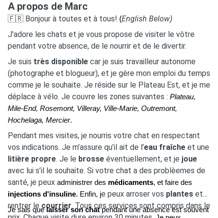
A propos de Marc
🇫🇷
Bonjour à toutes et à tous!
English Below)
(
J'adore les chats et je vous propose de visiter le vôtre
pendant votre absence, de le nourrir et de le divertir.
Je suis
très disponible
car je suis travailleur autonome
(photographe et blogueur), et je gère mon emploi du temps
comme je le souhaite. Je réside sur le Plateau Est, et je me
déplace à vélo. Je couvre les zones suivantes :
Plateau,
Mile-End, Rosemont, Villeray, Ville-Marie, Outremont,
Hochelaga, Mercier
.
Pendant mes visites, je nourris votre chat en respectant
vos indications. Je m’assure qu’il ait de l’
eau fraîche
et une
litière propre
. Je le
brosse
éventuellement, et je
joue
avec lui s’il le souhaite. Si votre chat a des problèemes de
santé, je peux
administrer des
médicaments
, et faire des
e peux arroser vos
plantes
et
injections d'insuline
. Enfin, j
rentrer le
courrier
. Tous ces services sont compris dans le
Je sais que
laisser son chat
pendant une absence est souvent
prix. Chaque visite dure environ 30 minutes.
Je peux