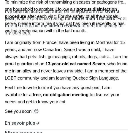
To minimize the risk of transmitting diseases or pathogens from
one household to another, I follow a
rigorous disinfection
I've been an active cat sitter on this platform for
over a
procedure
after each visit. For the safety of all the animals I
year
, with experience caring for
more than 100 cats
. Feel
serve, please inform me if your cat has been ill recently or has
free to check out my
client reviews
to see the quality of
visited a veterinarian within the last month.
my services.
I am originally from France, have been living in Montreal for 15
years, and am now Canadian. Since I was a child, I have
always had pets: fish, guinea pigs, rabbits, dogs, cats... I am the
proud guardian of an
13-year-old cat named Seven
, who found
me in an alley and never leaves my side. I am a member of the
LGBT community and am learning Quebec Sign Language.
Feel free to write to me if you have any questions! I am
available for a
free, no-obligation meeting
to discuss your
needs and get to know your cat.
😊
See you soon!
En savoir plus