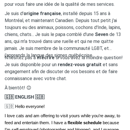
pour vous faire une idée de la qualité de mes services.
Je suis d'
origine française
, installé depuis 15 ans à
Montréal, et maintenant Canadien. Depuis tout petit j'ai
toujours eu des animaux, poissons, cochons d'Inde, lapins,
chiens, chats... Je suis le papa comblé d'une
Seven
de 13
ans, qui m'a trouvé dans une ruelle et qui ne me quitte
jamais. Je suis membre de la communauté LGBT, et
j'apprends la langue des signes québécoise.
N’hésitez pas à
m’écrire
si vous avez la moindre question!
Je suis disponible pour un
rendez-vous gratuit
et sans
engagement afin de discuter de vos besoins et de faire
connaissance avec votre chat.
À bientôt!
😊
🇬🇧 ENGLISH 🇬🇧
🇬🇧
Hello everyone!
I love cats and am offering to visit yours while you’re away, to
feed and entertain them. I have a
flexible schedule
because
I’m self-employed (photographer and blogger), and I manage