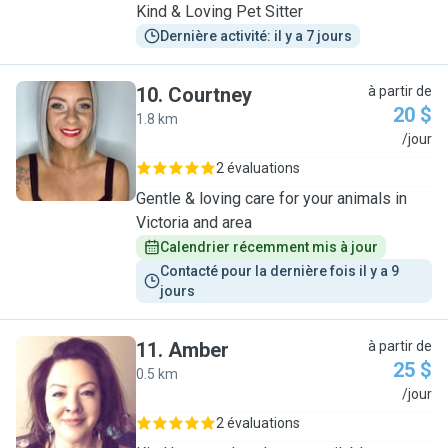
Kind & Loving Pet Sitter
Dernière activité: il y a 7 jours
10
.
Courtney
à partir de
20 $
1.8 km
C
/jour
2 évaluations
Gentle & loving care for your animals in
Victoria and area
Calendrier récemment mis à jour
Contacté pour la dernière fois il y a 9 
jours
11
.
Amber
à partir de
25 $
0.5 km
A
/jour
2 évaluations