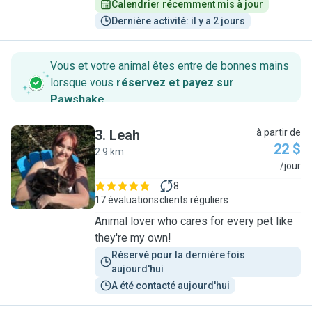
Calendrier récemment mis à jour
Dernière activité: il y a 2 jours
Vous et votre animal êtes entre de bonnes mains
lorsque vous
réservez et payez sur
Pawshake
.
3
.
Leah
à partir de
22 $
2.9 km
L
/jour
8
17 évaluations
clients réguliers
Animal lover who cares for every pet like
they're my own!
Réservé pour la dernière fois 
aujourd'hui
A été contacté aujourd'hui