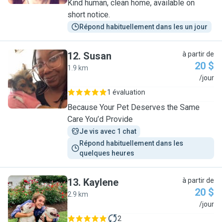
Kind human, clean home, available on
short notice.
Répond habituellement dans les un jour
12
.
Susan
à partir de
20 $
1.9 km
S
/jour
1 évaluation
Because Your Pet Deserves the Same
Care You’d Provide
Je vis avec 1 chat
Répond habituellement dans les 
quelques heures
13
.
Kaylene
à partir de
20 $
2.9 km
K
/jour
2