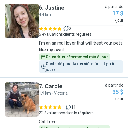
6
.
Justine
à partir de
17 $
4.4 km
J
/jour
2
5 évaluations
clients réguliers
I’m an animal lover that will treat your pets
like my own!
Calendrier récemment mis à jour
Contacté pour la dernière fois il y a 6 
jours
7
.
Carole
à partir de
35 $
1.9 km - Victoria
C
/jour
11
22 évaluations
clients réguliers
Cat Lover