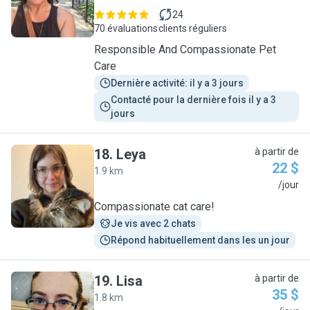
24
70 évaluations
clients réguliers
Responsible And Compassionate Pet
Care
Dernière activité: il y a 3 jours
Contacté pour la dernière fois il y a 3 
jours
18
.
Leya
à partir de
22 $
1.9 km
L
/jour
Compassionate cat care!
Je vis avec 2 chats
Répond habituellement dans les un jour
19
.
Lisa
à partir de
35 $
1.8 km