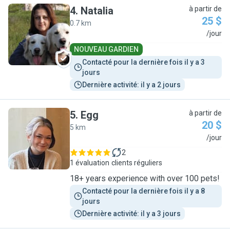
4
.
Natalia
à partir de
25 $
0.7 km
N
/jour
NOUVEAU GARDIEN
Contacté pour la dernière fois il y a 3 
jours
Dernière activité: il y a 2 jours
5
.
Egg
à partir de
20 $
5 km
E
/jour
2
1 évaluation
clients réguliers
18+ years experience with over 100 pets!
Contacté pour la dernière fois il y a 8 
jours
Dernière activité: il y a 3 jours