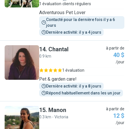
1 évaluation
clients réguliers
Adventurous Pet Lover
Contacté pour la dernière fois il y a 6 
jours
Dernière activité: il y a 4 jours
14
.
Chantal
à partir de
40 $
0.9 km
C
/jour
1 évaluation
Pet & garden care!
Dernière activité: il y a 8 jours
Répond habituellement dans les un jour
15
.
Manon
à partir de
12 $
0.3 km - Victoria
M
/jour