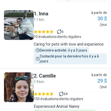
1
.
Inna
à partir de
30 $
1.1 km
I
/jour
6
10 évaluations
clients réguliers
Caring for pets with love and experience
Dernière activité: il y a 3 jours
Contacté pour la dernière fois il y a 6 
jours
2
.
Camille
à partir de
29 $
1.9 km
C
/jour
64
150 évaluations
clients réguliers
Experienced Animal Nanny