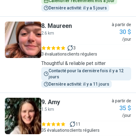
Calendrier récemment mis à jour
Dernière activité: il y a 5 jours
8
.
Maureen
à partir de
30 $
2.6 km
M
/jour
3
3 évaluations
clients réguliers
Thoughtful & reliable pet sitter
Contacté pour la dernière fois il y a 12 
jours
Dernière activité: il y a 11 jours
9
.
Amy
à partir de
35 $
1.5 km
A
/jour
11
35 évaluations
clients réguliers