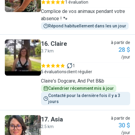
1 évaluation
Complice de vos animaux pendant votre
absence ! 🐾
Répond habituellement dans les un jour
16
.
Claire
à partir de
28 $
3.7 km
C
/jour
1
5 évaluations
client régulier
Claire's Dogcare, And Pet B&b
Calendrier récemment mis à jour
Contacté pour la dernière fois il y a 3 
jours
17
.
Asia
à partir de
30 $
2.5 km
A
/jour