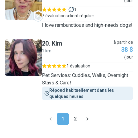
L
/jour
1
2 évaluations
client régulier
I love rambunctious and high-needs dogs!
20
.
Kim
à partir de
38 $
1 km
K
/jour
1 évaluation
Pet Services: Cuddles, Walks, Overnight
Stays & Care!
Répond habituellement dans les 
quelques heures
1
2