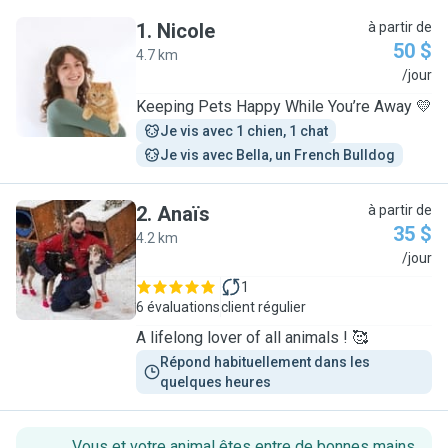
1
.
Nicole
à partir de
50 $
4.7 km
N
/jour
Keeping Pets Happy While You’re Away 💛
Je vis avec 1 chien, 1 chat
Je vis avec Bella, un French Bulldog
2
.
Anaïs
à partir de
35 $
4.2 km
A
/jour
1
6 évaluations
client régulier
A lifelong lover of all animals ! 🥰
Répond habituellement dans les 
quelques heures
Vous et votre animal êtes entre de bonnes mains