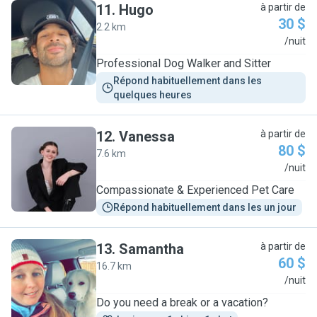
11
.
Hugo
à partir de
30 $
2.2 km
H
/nuit
Professional Dog Walker and Sitter
Répond habituellement dans les 
quelques heures
12
.
Vanessa
à partir de
80 $
7.6 km
V
/nuit
Compassionate & Experienced Pet Care
Répond habituellement dans les un jour
13
.
Samantha
à partir de
60 $
16.7 km
S
/nuit
Do you need a break or a vacation?