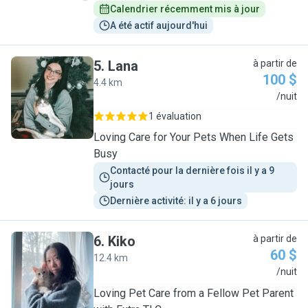
Calendrier récemment mis à jour
A été actif aujourd'hui
5
.
Lana
à partir de
100 $
4.4 km
L
/nuit
1 évaluation
Loving Care for Your Pets When Life Gets
Busy
Contacté pour la dernière fois il y a 9 
jours
Dernière activité: il y a 6 jours
6
.
Kiko
à partir de
60 $
12.4 km
K
/nuit
Loving Pet Care from a Fellow Pet Parent