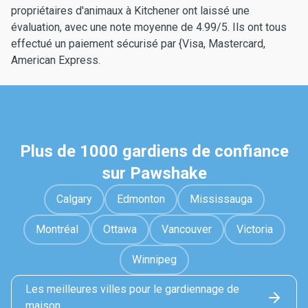
propriétaires d'animaux à Kitchener ont laissé une
évaluation, avec une note moyenne de 4.99/5. Ils ont tous
effectué un paiement sécurisé par {Visa, Mastercard,
American Express.
Plus de 1000 gardiens de confiance
sur Pawshake
Calgary
Edmonton
Mississauga
Montréal
Ottawa
Vancouver
Victoria
Winnipeg
Les meilleures villes pour le gardiennage de
maison