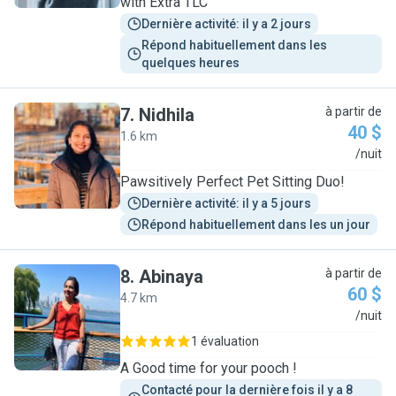
with Extra TLC
Dernière activité: il y a 2 jours
Répond habituellement dans les 
quelques heures
7
.
Nidhila
à partir de
40 $
1.6 km
N
/nuit
Pawsitively Perfect Pet Sitting Duo!
Dernière activité: il y a 5 jours
Répond habituellement dans les un jour
8
.
Abinaya
à partir de
60 $
4.7 km
A
/nuit
1 évaluation
A Good time for your pooch !
Contacté pour la dernière fois il y a 8 