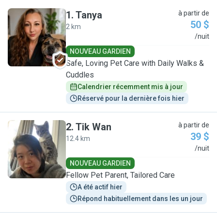
1
.
Tanya
à partir de
50 $
2 km
T
/nuit
NOUVEAU GARDIEN
Safe, Loving Pet Care with Daily Walks &
Cuddles
Calendrier récemment mis à jour
Réservé pour la dernière fois hier
2
.
Tik Wan
à partir de
39 $
12.4 km
T
/nuit
NOUVEAU GARDIEN
Fellow Pet Parent, Tailored Care
A été actif hier
Répond habituellement dans les un jour