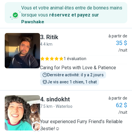
Vous et votre animal êtes entre de bonnes mains
lorsque vous
réservez et payez sur
Pawshake
.
3
.
Ritik
à partir de
35 $
4.4 km
R
/nuit
1 évaluation
Caring for Pets with Love & Patience
Dernière activité: il y a 2 jours
Je vis avec 1 chien, 1 chat
4
.
sindokht
à partir de
62 $
7.5 km - Waterloo
S
/nuit
Your experienced Furry Friend’s Reliable
Bestie!☺️