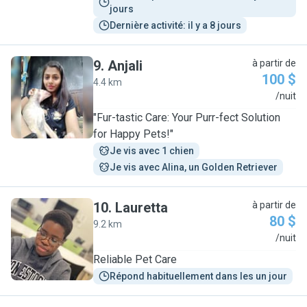
jours
Dernière activité: il y a 8 jours
9
.
Anjali
à partir de
100 $
4.4 km
A
/nuit
"Fur-tastic Care: Your Purr-fect Solution
for Happy Pets!"
Je vis avec 1 chien
Je vis avec Alina, un Golden Retriever
10
.
Lauretta
à partir de
80 $
9.2 km
L
/nuit
Reliable Pet Care
Répond habituellement dans les un jour