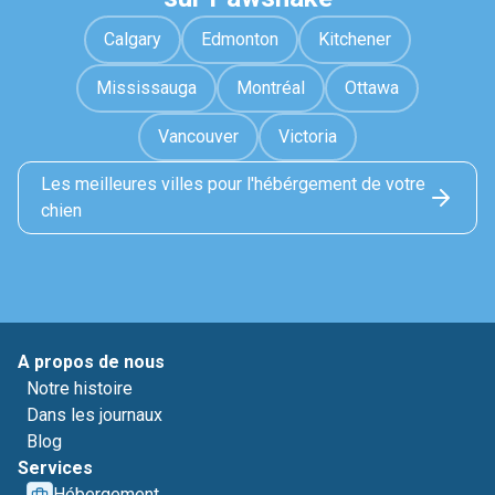
Calgary
Edmonton
Kitchener
Mississauga
Montréal
Ottawa
Vancouver
Victoria
Les meilleures villes pour l'hébérgement de votre
chien
A propos de nous
Notre histoire
Dans les journaux
Blog
Services
Hébergement