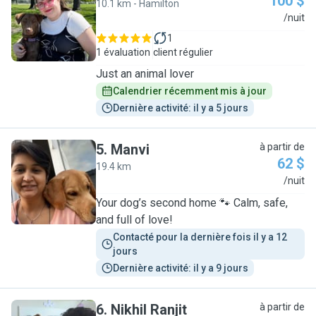
100 $
10.1 km - Hamilton
M
/nuit
1
1 évaluation
client régulier
Just an animal lover
Calendrier récemment mis à jour
Dernière activité: il y a 5 jours
5
.
Manvi
à partir de
62 $
19.4 km
M
/nuit
Your dog’s second home 🐾 Calm, safe,
and full of love!
Contacté pour la dernière fois il y a 12 
jours
Dernière activité: il y a 9 jours
6
.
Nikhil Ranjit
à partir de