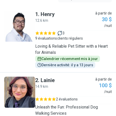
1
.
Henry
à partir de
30 $
12.6 km
H
/nuit
3
9 évaluations
clients réguliers
Loving & Reliable Pet Sitter with a Heart
for Animals
Calendrier récemment mis à jour
Dernière activité: il y a 13 jours
2
.
Lainie
à partir de
100 $
14.9 km
L
/nuit
2 évaluations
Unleash the Fun: Professional Dog
Walking Services