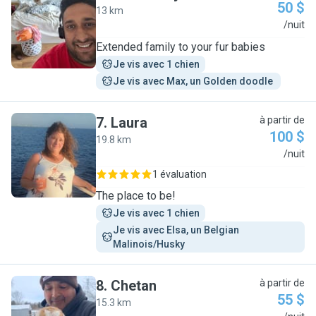
50 $
13 km
N
/nuit
Extended family to your fur babies
Je vis avec 1 chien
Je vis avec Max, un Golden doodle 
7
.
Laura
à partir de
100 $
19.8 km
L
/nuit
1 évaluation
The place to be!
Je vis avec 1 chien
Je vis avec Elsa, un Belgian 
Malinois/Husky 
8
.
Chetan
à partir de
55 $
15.3 km