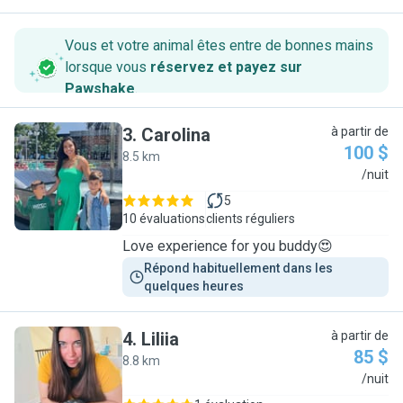
Vous et votre animal êtes entre de bonnes mains
lorsque vous
réservez et payez sur
Pawshake
.
3
.
Carolina
à partir de
100 $
8.5 km
C
/nuit
5
10 évaluations
clients réguliers
Love experience for you buddy😍
Répond habituellement dans les 
quelques heures
4
.
Liliia
à partir de
85 $
8.8 km
L
/nuit