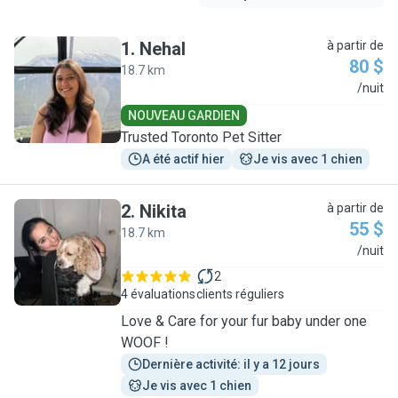
1
.
Nehal
à partir de
80 $
18.7 km
N
/nuit
NOUVEAU GARDIEN
Trusted Toronto Pet Sitter
A été actif hier
Je vis avec 1 chien
2
.
Nikita
à partir de
55 $
18.7 km
N
/nuit
2
4 évaluations
clients réguliers
Love & Care for your fur baby under one
WOOF !
Dernière activité: il y a 12 jours
Je vis avec 1 chien