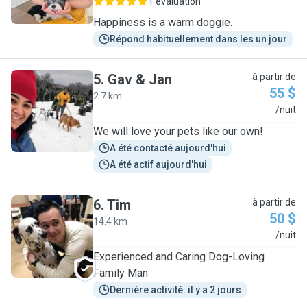
1 évaluation
Happiness is a warm doggie.
Répond habituellement dans les un jour
5
.
Gav & Jan
à partir de
55 $
2.7 km
G
/nuit
We will love your pets like our own!
A été contacté aujourd'hui
A été actif aujourd'hui
6
.
Tim
à partir de
50 $
14.4 km
T
/nuit
Experienced and Caring Dog-Loving
Family Man
Dernière activité: il y a 2 jours