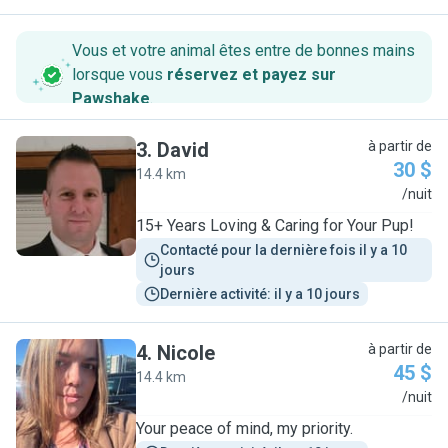
Vous et votre animal êtes entre de bonnes mains
lorsque vous
réservez et payez sur
Pawshake
.
3
.
David
à partir de
30 $
14.4 km
D
/nuit
15+ Years Loving & Caring for Your Pup!
Contacté pour la dernière fois il y a 10 
jours
Dernière activité: il y a 10 jours
4
.
Nicole
à partir de
45 $
14.4 km
N
/nuit
Your peace of mind, my priority.