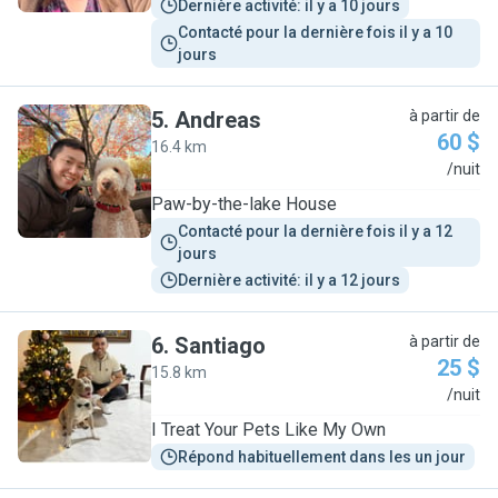
Dernière activité: il y a 10 jours
Contacté pour la dernière fois il y a 10 
jours
5
.
Andreas
à partir de
60 $
16.4 km
A
/nuit
Paw-by-the-lake House
Contacté pour la dernière fois il y a 12 
jours
Dernière activité: il y a 12 jours
6
.
Santiago
à partir de
25 $
15.8 km
S
/nuit
I Treat Your Pets Like My Own
Répond habituellement dans les un jour