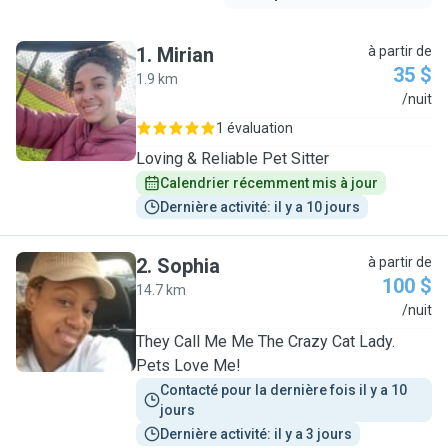
1
.
Mirian
à partir de
35 $
1.9 km
M
/nuit
1 évaluation
Loving & Reliable Pet Sitter
Calendrier récemment mis à jour
Dernière activité: il y a 10 jours
2
.
Sophia
à partir de
100 $
14.7 km
S
/nuit
They Call Me Me The Crazy Cat Lady.
Pets Love Me!
Contacté pour la dernière fois il y a 10 
jours
Dernière activité: il y a 3 jours