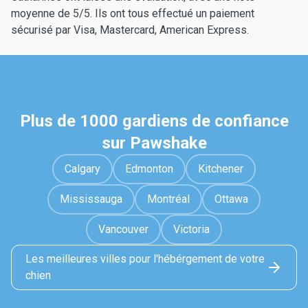
moyenne de 5/5. Ils ont tous effectué un paiement
sécurisé par Visa, Mastercard, American Express.
Plus de 1000 gardiens de confiance
sur Pawshake
Calgary
Edmonton
Kitchener
Mississauga
Montréal
Ottawa
Vancouver
Victoria
Les meilleures villes pour l'hébérgement de votre
chien