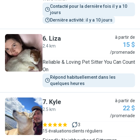
Contacté pour la dernière fois il y a 10 
jours
Dernière activité: il y a 10 jours
6
.
Liza
à partir de
15 $
2.4 km
L
/promenade
Reliable & Loving Pet Sitter You Can Count
On
Répond habituellement dans les 
quelques heures
7
.
Kyle
à partir de
22 $
2.5 km
K
/promenade
3
15 évaluations
clients réguliers