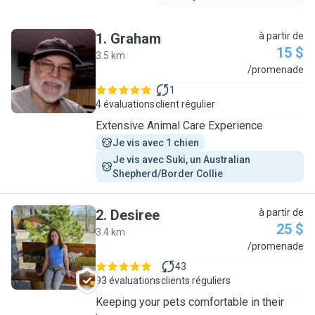
1
.
Graham
à partir de
15 $
3.5 km
G
/promenade
1
4 évaluations
client régulier
Extensive Animal Care Experience
Je vis avec 1 chien
Je vis avec Suki, un Australian 
Shepherd/Border Collie
2
.
Desiree
à partir de
25 $
3.4 km
D
/promenade
43
93 évaluations
clients réguliers
Keeping your pets comfortable in their