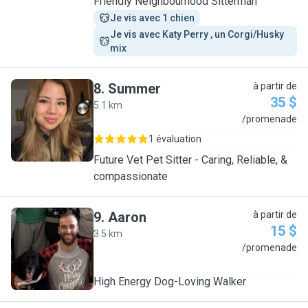
Friendly Neighbourhood Sitterman
Je vis avec 1 chien
Je vis avec Katy Perry , un Corgi/Husky 
mix
8
.
Summer
à partir de
35 $
5.1 km
S
/promenade
1 évaluation
Future Vet Pet Sitter - Caring, Reliable, &
compassionate
9
.
Aaron
à partir de
15 $
3.5 km
A
/promenade
High Energy Dog-Loving Walker