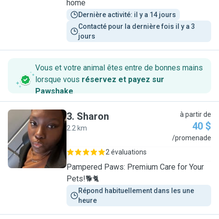
home
Dernière activité: il y a 14 jours
Contacté pour la dernière fois il y a 3 
jours
Vous et votre animal êtes entre de bonnes mains
lorsque vous
réservez et payez sur
Pawshake
.
3
.
Sharon
à partir de
40 $
2.2 km
S
/promenade
2 évaluations
Pampered Paws: Premium Care for Your
Pets!🐕🐈
Répond habituellement dans les une 
heure