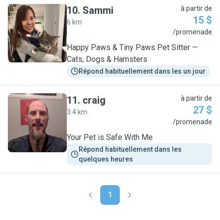
10
.
Sammi
à partir de
15 $
6 km
S
/promenade
Happy Paws & Tiny Paws Pet Sitter —
Cats, Dogs & Hamsters
Répond habituellement dans les un jour
11
.
craig
à partir de
27 $
3.4 km
C
/promenade
Your Pet is Safe With Me
Répond habituellement dans les 
quelques heures
1