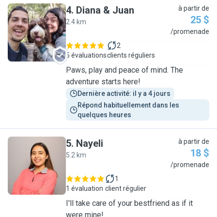
4
.
Diana & Juan
à partir de
25 $
2.4 km
D
/promenade
2
5 évaluations
clients réguliers
Paws, play and peace of mind. The
adventure starts here!
Dernière activité: il y a 4 jours
Répond habituellement dans les 
quelques heures
5
.
Nayeli
à partir de
18 $
5.2 km
N
/promenade
1
1 évaluation
client régulier
I'll take care of your bestfriend as if it
were mine!