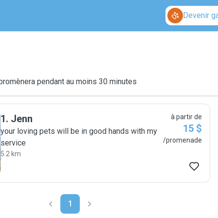
Devenir g
le promènera pendant au moins 30 minutes
1
.
Jenn
à partir de
15 $
your loving pets will be in good hands with my
/promenade
service
5.2 km
1