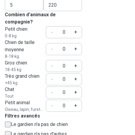
Combien d’animaux de
compagnie?
Petit chien
-
+
0-8 kg
Chien de taille
-
+
moyenne
8-18 kg
Gros chien
-
+
18-45 kg
Très grand chien
-
+
+45 kg
Chat
-
+
Tout
Petit animal
-
+
Oiseau, lapin, furet...
Filtres avancés
Le gardien n'a pas de chien
Le gardien n'a pas d'autres