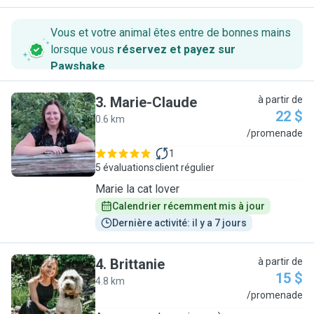
Vous et votre animal êtes entre de bonnes mains
lorsque vous
réservez et payez sur
Pawshake
.
3
.
Marie-Claude
à partir de
22 $
0.6 km
M
/promenade
1
5 évaluations
client régulier
Marie la cat lover
Calendrier récemment mis à jour
Dernière activité: il y a 7 jours
4
.
Brittanie
à partir de
15 $
4.8 km
B
/promenade