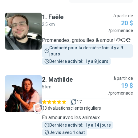
1
.
Faële
à partir de
20 $
2.5 km
F
/promenade
Promenades, gratouilles & amour! 🐶🐱💞
Contacté pour la dernière fois il y a 9 
jours
Dernière activité: il y a 8 jours
2
.
Mathilde
à partir de
19 $
5 km
M
/promenade
17
33 évaluations
clients réguliers
En amour avec les animaux
Dernière activité: il y a 14 jours
Je vis avec 1 chat