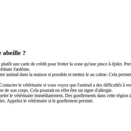
 abeille ?
ez plutôt une carte de crédit pour frotter la zone qu'une pince à épiler. Pr
 réduire l'œdème.
re animal dans la maison si possible et mettez le au calme. Cela permettr
ntacter le vétérinaire si vous voyez que l'animal a des difficultés à resp
ne de son corps. Cela pourrait en effet être un signe d'allergie.
peler le vétérinaire immédiatement. Des gonflements dans cette région d
re. Appelez le vétérinaire si le gonflement persiste.