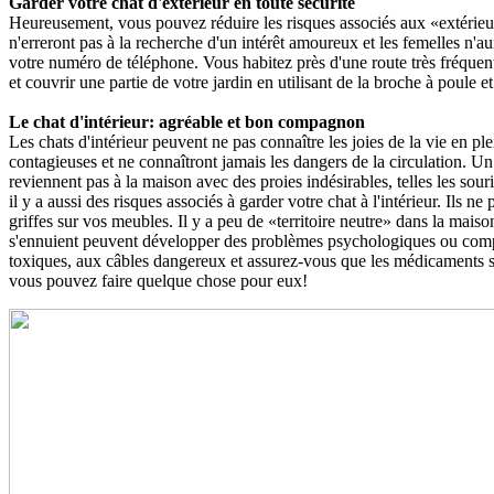
Garder votre chat d'extérieur en toute sécurité
Heureusement, vous pouvez réduire les risques associés aux «extérieur
n'erreront pas à la recherche d'un intérêt amoureux et les femelles n'au
votre numéro de téléphone. Vous habitez près d'une route très fréquenté
et couvrir une partie de votre jardin en utilisant de la broche à poule e
Le chat d'intérieur: agréable et bon compagnon
Les chats d'intérieur peuvent ne pas connaître les joies de la vie en p
contagieuses et ne connaîtront jamais les dangers de la circulation. Un 
reviennent pas à la maison avec des proies indésirables, telles les sou
il y a aussi des risques associés à garder votre chat à l'intérieur. Ils n
griffes sur vos meubles. Il y a peu de «territoire neutre» dans la mais
s'ennuient peuvent développer des problèmes psychologiques ou compo
toxiques, aux câbles dangereux et assurez-vous que les médicaments so
vous pouvez faire quelque chose pour eux!