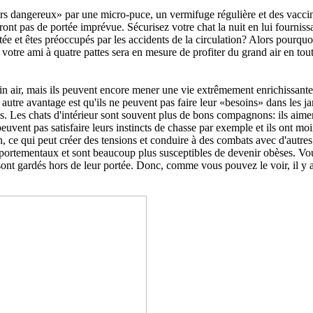
s dangereux» par une micro-puce, un vermifuge régulière et des vaccins 
ront pas de portée imprévue. Sécurisez votre chat la nuit en lui fournissa
e et êtes préoccupés par les accidents de la circulation? Alors pourquoi 
t votre ami à quatre pattes sera en mesure de profiter du grand air en tout
lein air, mais ils peuvent encore mener une vie extrêmement enrichissante
autre avantage est qu'ils ne peuvent pas faire leur «besoins» dans les jard
ris. Les chats d'intérieur sont souvent plus de bons compagnons: ils aime
e peuvent pas satisfaire leurs instincts de chasse par exemple et ils ont moi
on, ce qui peut créer des tensions et conduire à des combats avec d'autres
rtementaux et sont beaucoup plus susceptibles de devenir obèses. Vous 
nt gardés hors de leur portée. Donc, comme vous pouvez le voir, il y a