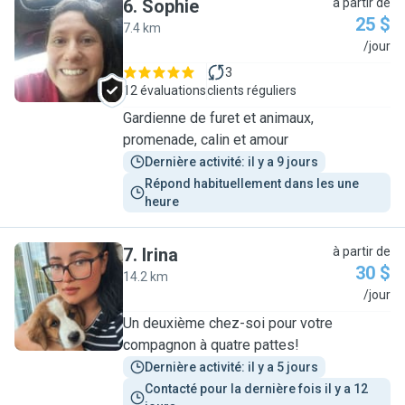
6
.
Sophie
à partir de
25 $
7.4 km
S
/jour
3
12 évaluations
clients réguliers
Gardienne de furet et animaux,
promenade, calin et amour
Dernière activité: il y a 9 jours
Répond habituellement dans les une 
heure
7
.
Irina
à partir de
30 $
14.2 km
I
/jour
Un deuxième chez-soi pour votre
compagnon à quatre pattes!
Dernière activité: il y a 5 jours
Contacté pour la dernière fois il y a 12 