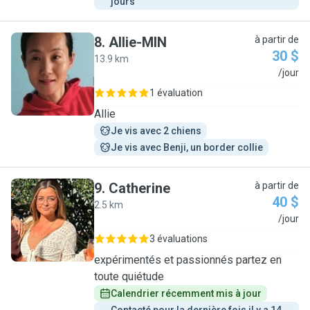
jours
8
.
Allie-MIN
à partir de
30 $
13.9 km
A
/jour
1 évaluation
Allie
Je vis avec 2 chiens
Je vis avec Benji, un border collie
9
.
Catherine
à partir de
40 $
2.5 km
C
/jour
3 évaluations
expérimentés et passionnés partez en
toute quiétude
Calendrier récemment mis à jour