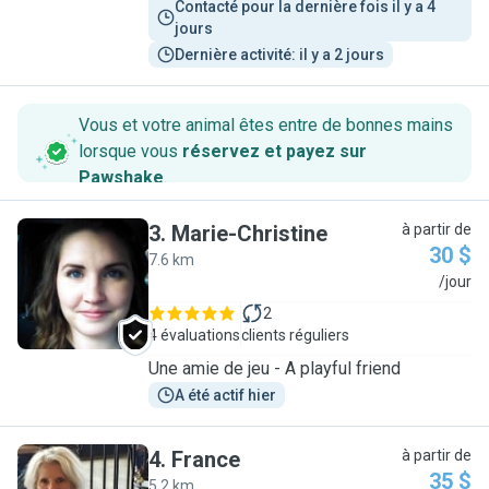
Contacté pour la dernière fois il y a 4 
jours
Dernière activité: il y a 2 jours
Vous et votre animal êtes entre de bonnes mains
lorsque vous
réservez et payez sur
Pawshake
.
3
.
Marie-Christine
à partir de
30 $
7.6 km
M
/jour
2
4 évaluations
clients réguliers
Une amie de jeu - A playful friend
A été actif hier
4
.
France
à partir de
35 $
5.2 km