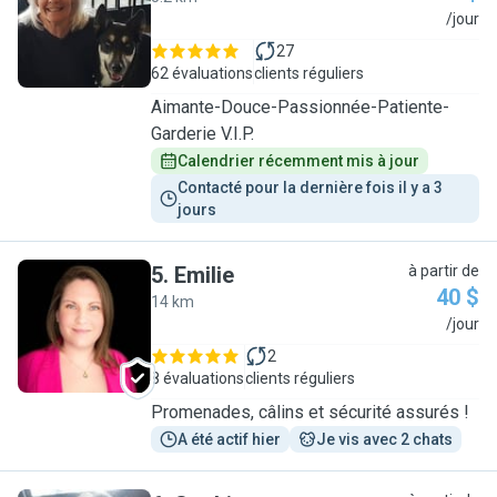
F
/jour
27
62 évaluations
clients réguliers
Aimante-Douce-Passionnée-Patiente-
Garderie V.I.P.
Calendrier récemment mis à jour
Contacté pour la dernière fois il y a 3 
jours
5
.
Emilie
à partir de
40 $
14 km
E
/jour
2
8 évaluations
clients réguliers
Promenades, câlins et sécurité assurés !
A été actif hier
Je vis avec 2 chats