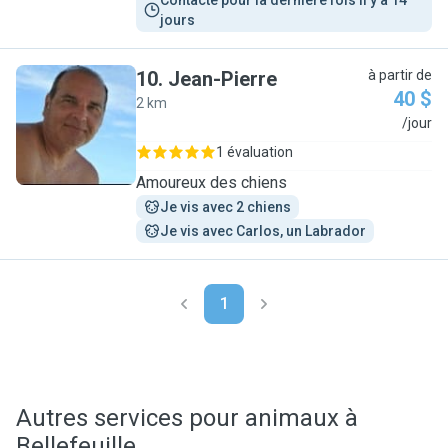
Contacté pour la dernière fois il y a 14 
jours
10
.
Jean-Pierre
à partir de
40 $
2 km
J
/jour
1 évaluation
Amoureux des chiens
Je vis avec 2 chiens
Je vis avec Carlos, un Labrador
1
Autres services pour animaux à
Bellefeuille