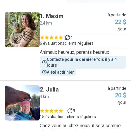
1
.
Maxim
à partir de
22 $
2.4 km
M
/jour
4
6 évaluations
clients réguliers
Animaux heureux, parents heureux
Contacté pour la dernière fois il y a 4 
jours
A été actif hier
2
.
Julia
à partir de
20 $
4 km
J
/jour
9
15 évaluations
clients réguliers
Chez vous ou chez nous, il sera comme