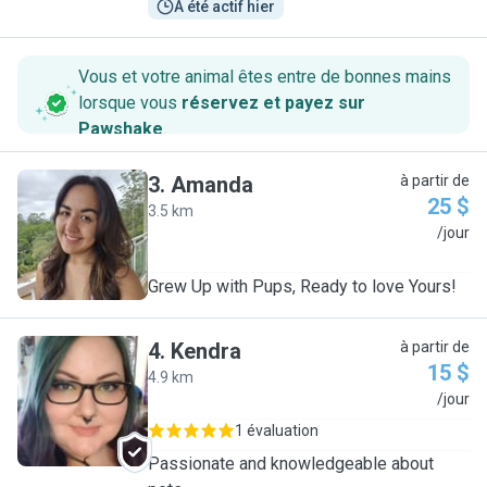
A été actif hier
Vous et votre animal êtes entre de bonnes mains
lorsque vous
réservez et payez sur
Pawshake
.
3
.
Amanda
à partir de
25 $
3.5 km
A
/jour
Grew Up with Pups, Ready to love Yours!
4
.
Kendra
à partir de
15 $
4.9 km
K
/jour
1 évaluation
Passionate and knowledgeable about