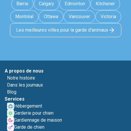
Barrie
Calgary
Edmonton
Kitchener
Montréal
Ottawa
Vancouver
Victoria
Les meilleures villes pour la garde d'animaux
A propos de nous
Notre histoire
Dans les journaux
Blog
Services
Hébergement
Garderie pour chien
Gardiennage de maison
Garde de chien