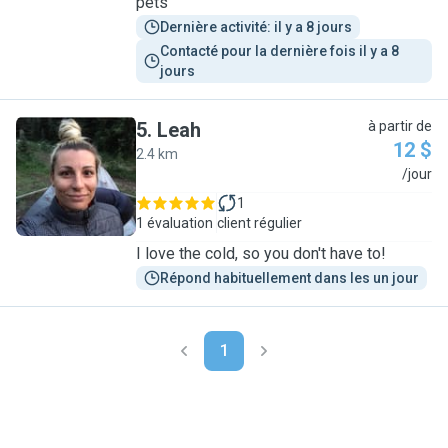
pets
Dernière activité: il y a 8 jours
Contacté pour la dernière fois il y a 8 
jours
5
.
Leah
à partir de
12 $
2.4 km
L
/jour
1
1 évaluation
client régulier
I love the cold, so you don't have to!
Répond habituellement dans les un jour
1